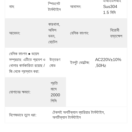
এআইএসআই 
স্পিডগেট 
নাম:
আবাসন:
Sus304 
টার্নস্টাইল
1.5 মিমি
কারখানা, 
অফিস 
বিরোধী 
আবেদন:
বেসিক ফাংশন:
ভবন, 
হস্তক্ষেপ
হোটেল
বেসিক ফাংশন ● ভয়েস
সম্প্রচার: এটিতে প্রবেশ ও
উত্তরণ 
AC220V±10% 
ইনপুট ভোল্টেজ:
খোলার কার্যকারিতা রয়েছে /
মোড
,50Hz
জি থেকে প্রস্থান করা:
প্রতি 
মাসে 
যোগানের ক্ষমতা:
2000 
পিসি
টেকসই অপটিক্যাল ব্যারিয়ার টার্নস্টাইল
, 
বিশেষভাবে তুলে ধরা:
অপটিক্যাল টার্নস্টাইল