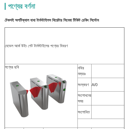
পণ্যের বর্ণনা
টেকসই অপটিক্যাল বাধা টার্নস্টাইলস থিয়েটার সিনেমা টিকিট চেকিং সিস্টেম
বেভেল আর্ক উইং গেট টার্নস্টাইলের পণ্যের বিবরণ
পণ্যের ছবি
নথির
নম্বরঃ
সংস্করণ
A/0
সংশোধনের
সময়
সংশোধিত