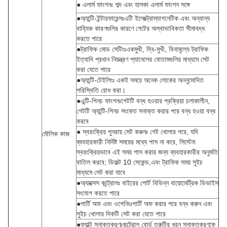
● এলার্ম ফাংশনঃ শব্দ এবং হালকা এলার্ম ফাংশন সঙ্গে
●অ্যান্টি-ইন্টারফারেন্সঃএটি ইলেক্ট্রোম্যাগনেটিক এবং অন্যান্য
বাহ্যিক কারণগুলির কারণে গেটের অস্বাভাবিকতা সীমাবদ্ধ
করতে পারে
●ট্রাফিক মোড সেটিংঃএকমুখী, দ্বি-মুখী, বিনামূল্যে ট্রাফিক
ইত্যাদি প্রধান নিয়ন্ত্রণ প্যানেলের বোতামগুলির মাধ্যমে সেট
করা যেতে পারে
●অ্যান্টি-টেইলিংঃ একই সময়ে অনেক লোকের অননুমোদিত
পরিস্থিতি রোধ করা।
●এন্টি-পিনচ ফাংশনঃগেটটি বন্ধ হওয়ার প্রক্রিয়া চলাকালীন,
গেটটি অ্যান্টি-পিনচ সংকেত সনাক্ত করার পরে বন্ধ হওয়া বন্ধ
করবে
● স্বয়ংক্রিয় পুনরায় সেট করুনঃ গেট খোলার পরে, যদি
মৌলিক কাজ
ব্যবহারকারী নির্দিষ্ট সময়ের মধ্যে পাস না করে, সিস্টেম
স্বয়ংক্রিয়ভাবে এই সময় পাস করার জন্য ব্যবহারকারীর অনুমতি
বাতিল করবে; ডিফল্ট 10 সেকেন্ড,এবং ট্রাফিক সময় সুইচ
মাধ্যমে সেট করা যাবে
●অ্যাক্সেস কন্ট্রোলঃ বাইরের পোর্ট বিভিন্ন বায়োমেট্রিক ডিভাইস
সংযোগ করতে পারে
●পার্টি অফ এবং ওপেনিংঃপার্টি অফ করার পরে বন্ধ করুন এবং
সুইচ খোলার দিকটি সেট করা যেতে পারে
●ফ্যাল্ট সনাক্তকরণঃকন্ট্রোল বোর্ড ত্রুটির ধরন সনাক্তকরণকে