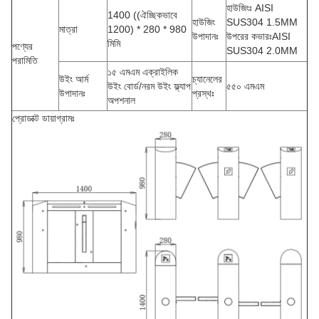
হাউজিংঃ AISI
1400 ((ঐচ্ছিকভাবে
হাউজিং
SUS304 1.5MM
মাত্রা
1200) * 280 * 980
উপাদানঃ
উপরের কভারঃAISI
মিমি
পণ্যের
SUS304 2.0MM
পরামিতি
১৫ এমএম এক্রাইলিক
উইং আর্ম
চ্যানেলের
উইং বোর্ড/নরম উইং ফ্ল্যাপ
৫৫০ এমএম
উপাদানঃ
প্রস্থঃ
অপশনাল
প্রোডাক্ট ডায়াগ্রামঃ