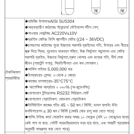
◆হাউজিং উপাদানঃAISI SUS304
◆অভ্যন্তরীণ কাঠামোঃ স্ট্যান্ডার্ড স্টেইনলেস স্টীল শেল;
◆পাওয়ার ভোল্টেজঃ AC220V±10V
◆ড্রাইভ মোটরঃ ডিসি ব্রাশহীন মোটর ((24 ~ 36VDC)
◆চলাচলের কাঠামোঃ পুরো উচ্চতার সরাসরি ড্রাইভের গতি, উপরের এবং নীচের
স্ক্রু দিয়ে স্থির, দৃঢ়ভাবে ভারবহন শক্তি; উচ্চ নির্ভুলতা আন্দোলন এবং মোটর
সরাসরি ড্রাইভ, উচ্চতর নির্ভুলতা,দ্রুত খোলার এবং বন্ধের গতি, দীর্ঘ সেবা
জীবন (প্যাটেন্ট পণ্য); স্থিতিশীলতা এবং কম গোলমাল।
◆সার্ভিস লাইফঃ 5,000,000 বার
টেকনিক্যাল
◆ইনফ্রারেড সেন্সর: ৩ থেকে ৫ জোড়া
প্যারামিটার
◆কাজের তাপমাত্রাঃ-35°C75°C
◆ আপেক্ষিক আর্দ্রতাঃ ০ ০৯০% (অ-কন্ডেনসিং)
◆যোগাযোগ ইন্টারফেসঃ RS232 সিরিয়াল পোর্ট
◆যোগাযোগ প্রোটোকল: মোডবাস প্রোটোকল
◆টার্নিস্টাইল কাজের গতিঃ 45 ~ 50 জন / মিনিট; ডাবল ফ্লাইং উইং
কনফিগারেশন ≤ 30 জন / মিনিট (মেমরি মোড চালু করা যেতে পারে)
◆পাসিং টাইমঃ কার্ড সোয়াইপ করার সময়ঃ ১০ সেকেন্ড (যদি ১০ সেকেন্ডের মধ্যে
কেউ পাস না করে: গেটটি স্বয়ংক্রিয়ভাবে বন্ধ হয়ে যাবে, এবং সময়টি প্রয়োজন
অনুযায়ী সামঞ্জস্য করা যেতে পারে)