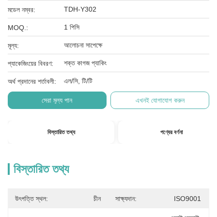
TDH-Y302
মডেল নম্বর:
1 পিসি
MOQ.:
আলোচনা সাপেক্ষে
মূল্য:
শক্ত কাগজ প্যাকিং
প্যাকেজিংয়ের বিবরণ:
এল/সি, টি/টি
অর্থ প্রদানের শর্তাবলী:
সেরা মূল্য পান
এখনই যোগাযোগ করুন
বিস্তারিত তথ্য
পণ্যের বর্ণনা
বিস্তারিত তথ্য
উৎপত্তি স্থল:
চীন
সাক্ষ্যদান:
ISO9001