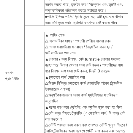
সমর্থন করতে পারে, ত্রুটির কারণ বিশ্লেষণ এবং ত্রুটি এবং
অস্বাভাবিকতা পরিচালনা করতে সহায়তা করে।
●পাসিং ইঙ্গিতঃ পাসিং স্থিতি সূচক সহ; এটি চ্যানেলে থাকার
সময় অতিক্রম করার অ্যালার্ম ফাংশনও সেট করতে পারে
▲ পাসিং মোড
△ স্বাভাবিকঃ সাধারণ পথচারী পেরিয়ে যাওয়া মোড
△ পাসঃ স্বয়ংক্রিয় যানবাহন / বৈদ্যুতিক যানবাহন /
মোটরসাইকেল পাস মোড
▲খোলার / বন্ধ বিলম্ব, গেট turnstile খোলার সংকেত
গ্রহণ পরে বিলম্ব খোলার সময় সেট করুন / পথচারীদের পাস
পরে বিলম্ব বন্ধ সময় সেট করুন, ডিফল্ট 0 সেকেন্ড
ফাংশন
▲চ্যানেলে কার্ড সোয়াইপ করা
প্যারামিটার
△ডিফল্ট নিষিদ্ধঃ চ্যানেলে কার্ড সোয়াইপিং অবৈধ (ইন্ডাক্টিভ
ইনফ্রারেড এলাকা)
△অনুমতিঃক্যানেলের মধ্যে কার্ড স্যুইপিংয়ের যাচাইকরণ
অনুমোদিত
▲দরজা বন্ধ করে ট্রেইলিং এবং ব্যাকিং ব্লক করা হয় কিনা
△গেট বন্ধঃ পিছনে/ট্রেইলিং (এ সোয়াইপ কার্ড, বি পাস) গেট
বন্ধ করবে না
△গেটটি প্রথমে বন্ধ করুন এবং তারপরে গেটটি খুলুনঃ পিছনে /
ট্র্যাকিং ট্র্যাফিকের জন্য প্রথমে গেটটি বন্ধ করুন এবং তারপরে