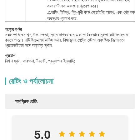
এবং গেট লক অবস্থায় প্রবেশ করে।
△পাসিং নিষিদ্ধ, দ্বি-মুখী কার্ড সোয়াইপিং অবৈধ, এবং গেট লক
অবস্থায় প্রবেশ করে
পণ্যের বর্ণনা
সরঞ্জামগুলি কম শব্দ, উচ্চ দক্ষতা, স্থান সাশ্রয় করে এবং কার্যকরভাবে সুরক্ষা কর্মীদের হ্রাস
করতে পারে। এটি উচ্চ-শেষ অফিস ভবন, বিমানবন্দর,মেট্রো স্টেশন এবং উচ্চ নিরাপত্তা
প্রয়োজনীয়তা সঙ্গে অন্যান্য স্থান.
প্রয়োগ
নির্মাণ স্থল, কারখানা, টয়লেট, গ্রন্থাগার ইত্যাদি;
রেটিং ও পর্যালোচনা
সামগ্রিক রেটিং
5.0