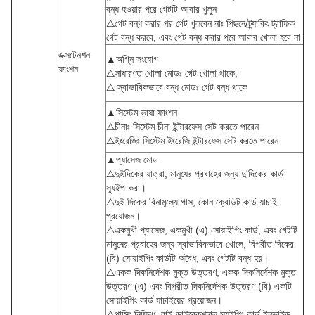
বন্ধ হওয়ার পরে গেটটি আবার খুলুন
△গেট বন্ধ করার পর গেট খুলবেন নাঃ পিছনে/ট্র্যাকিং ট্রাফিক
গেট বন্ধ করবে, এবং গেট বন্ধ করার পরে আবার খোলা হবে না
এক্সটেনশন
▲অগ্নি সংযোগ
ফাংশন
△সাধারণত খোলা মোডঃ গেট খোলা থাকে;
△ স্বাভাবিকভাবে বন্ধ মোডঃ গেট বন্ধ থাকে
▲সিস্টেম ভাষা ফাংশন
△চীনাঃ সিস্টেম চীনা ইন্টারফেস সেট করতে পারেন
△ইংরেজিঃ সিস্টেম ইংরেজি ইন্টারফেস সেট করতে পারেন
▲প্যাসেজ মোড
△দুইদিকের যাত্রা, মানুষের প্রবাহের জন্য দু'দিকের কার্ড
স্যুইপ করা।
△দুই দিকের বিনামূল্যে পাস, কোন ক্রেডিট কার্ড যাচাই
প্রয়োজন।
△একমুখী প্যাসেজ, একমুখী (এ) সোয়াইপিং কার্ড, এবং গেটটি
মানুষের প্রবাহের জন্য স্বাভাবিকভাবে খোলে; বিপরীত দিকের
(বি) সোয়াইপিং কার্ডটি অবৈধ, এবং গেটটি বন্ধ হয়।
△একক দিকনির্দেশক মুক্ত উত্তরণ, একক দিকনির্দেশক মুক্ত
উত্তরণ (এ) এবং বিপরীত দিকনির্দেশক উত্তরণ (বি) একটি
সোয়াইপিং কার্ড যাচাইয়ের প্রয়োজন।
△পাসিং নিষিদ্ধ, বাই-ডাইরেকশনাল স্যুইপিং কার্ড ইনভাইল্ড,