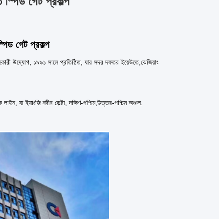
ি স্পিড গেট প্রকল্প
্পিড গেট প্রকল্প
াহকারী উদ্যোগ, ১৯৯১ সালে প্রতিষ্ঠিত, যার সদর দফতর ইয়েউতে,ঝেজিয়াং
লাইন, যা ইয়াংজি নদীর ডেল্টা, দক্ষিণ-পশ্চিম,উত্তর-পশ্চিম অঞ্চল.