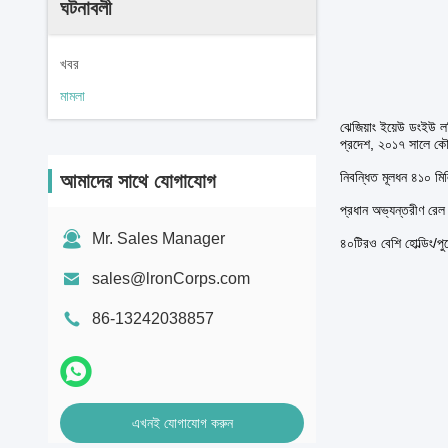
ঘটনাবলী
খবর
মামলা
ঝেজিয়াং ইয়েউ ডংইউ ল
প্রদেশ, ২০১৭ সালে কৌশ
নিবন্ধিত মূলধন ৪১০ মি
আমাদের সাথে যোগাযোগ
প্রধান অভ্যন্তরীণ রেল ম
Mr. Sales Manager
৪০টিরও বেশি হোল্ডিং/পু
sales@lronCorps.com
86-13242038857
এখনই যোগাযোগ করুন