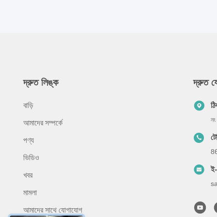
দ্রুত লিঙ্ক
দ্রুত 
বাড়ি
ঠি
নং
আমাদের সম্পর্কে
ট
পণ্য
8
ভিডিও
ই
খবর
s
মামলা
আমাদের সাথে যোগাযোগ