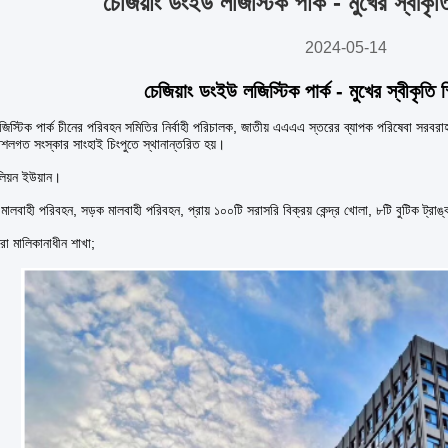
চেজিয়াং ডংইউ লজিস্টিক পার্ক - মুখের স্বীকৃত
2024-05-14
চেজিয়াং ডংইউ লজিস্টিক পার্ক - মুখের স্বীকৃতি স
জিস্টিক পার্ক চীনের পরিবহন সমিতির নির্বাহী পরিচালক, জাতীয় এএএএ স্তরের ব্যাপক পরিষেবা সরবর
লগত সংস্কার সাংহাই চিংপুতে স্থানান্তরিত হয়।
লিয়ন ইউয়ান।
ালবাহী পরিবহন, সড়ক মালবাহী পরিবহন, প্রায় ১০০টি সরাসরি বিক্রয় কেন্দ্র খোলা, ৮টি বুটিক ট্রাঙ্ক 
রো মালিকানাধীন শাখা;