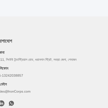
যোগাযোগ
কানা
 11, লিংউউ ইন্ডাস্ট্রিয়াল রোড, গুয়ানলান স্ট্রিট, লংহুয়া জেলা, শেনজেন
েলিফোন
6-13242038857
-মেইল
ales@lronCorps.com