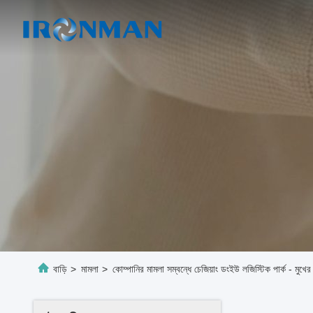
বাড়ি
>
মামলা
>
কোম্পানির মামলা সম্বন্ধে চেজিয়াং ডংইউ লজিস্টিক পার্ক - মুখের 