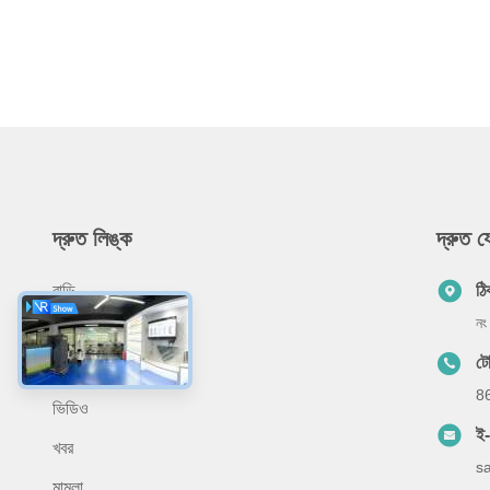
দ্রুত লিঙ্ক
দ্রুত 
বাড়ি
ঠি
নং
আমাদের সম্পর্কে
ট
পণ্য
8
ভিডিও
ই
খবর
s
মামলা