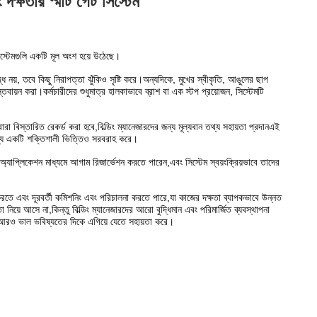
 দক্ষতার স্মার্ট গেট সিস্টেম
িস্টেমগুলি একটি মূল অংশ হয়ে উঠেছে।
ৃদ্ধ নয়, তবে কিছু নিরাপত্তা ঝুঁকিও সৃষ্টি করে।অন্যদিকে, মুখের স্বীকৃতি, আঙুলের ছাপ
বায়ন করা।কর্মচারীদের শুধুমাত্র হালকাভাবে ব্রাশ বা এক স্টপ প্রয়োজন, সিস্টেমটি
রা বিস্তারিত রেকর্ড করা হবে,বিল্ডিং ম্যানেজারদের জন্য মূল্যবান তথ্য সহায়তা প্রদানএই
 জন্য একটি শক্তিশালী ভিত্তিও সরবরাহ করে।
অ্যাপ্লিকেশন মাধ্যমে আগাম রিজার্ভেশন করতে পারেন,এবং সিস্টেম স্বয়ংক্রিয়ভাবে তাদের
া করতে এবং দূরবর্তী কমিশনিং এবং পরিচালনা করতে পারে,যা কাজের দক্ষতা ব্যাপকভাবে উন্নত
নিয়ে আসে না,কিন্তু বিল্ডিং ম্যানেজারদের আরো বুদ্ধিমান এবং পরিমার্জিত ব্যবস্থাপনা
িকে আরও ভাল ভবিষ্যতের দিকে এগিয়ে যেতে সহায়তা করে।