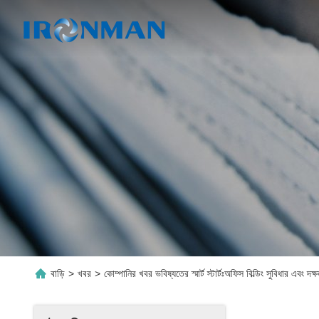
বাড়ি
>
খবর
>
কোম্পানির খবর ভবিষ্যতের স্মার্ট স্টার্টঃঅফিস বিল্ডিং সুবিধার এবং দক্ষত