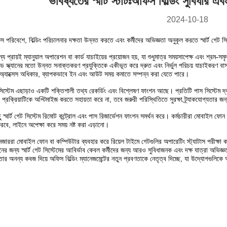
ভবিষ্যতের স্মার্ট স্টার্টঃঅফিস বিল্ডিং সুবিধার এবং
2024-10-18
পরিবেশে, বিল্ডিং পরিচালনার দক্ষতা উন্নত করতে এবং কর্মীদের অভিজ্ঞতা অনুকূল করতে স্মার্ট গেট স
য প্রায়ই ম্যানুয়াল অপারেশন বা কার্ড যাচাইয়ের প্রয়োজন হয়, যা শুধুমাত্র সময়সাপেক্ষ এবং শ্রম-সম
স্ক্যানের মতো উন্নত সনাক্তকরণ প্রযুক্তিকে একীভূত করে দ্রুত এবং নির্ভুল পরিচয় যাচাইকরণ বাস্ত
ুক্ত অ্যাক্সেস অধিকার, ব্যাপকভাবে ইন এবং আউট সময় কমাতে সম্পন্ন করা যেতে পারে।
 সিস্টেম এছাড়াও একটি শক্তিশালী তথ্য রেকর্ডিং এবং বিশ্লেষণ ফাংশন আছে। প্রতিটি পাস সিস্টেম দ্বা
 প্রক্রিয়াটিকে অপ্টিমাইজ করতে সহায়তা করে না, তবে জরুরী পরিস্থিতিতে সুরক্ষা ট্র্যাকযোগ্যতার
্মার্ট গেট সিস্টেম রিমোট কন্ট্রোল এবং পাস রিজার্ভেশন ফাংশন সমর্থন করে। কর্মচারীরা মোবাইল ফোন 
 করবে, লাইনে অপেক্ষা করে সময় নষ্ট করা এড়ানো।
ানেজাররা মোবাইল ফোন বা কম্পিউটার ব্যবহার করে রিয়েল টাইমে গেটগুলির অপারেটিং স্ট্যাটাস পরীক্ষ
র জন্য স্মার্ট গেট সিস্টেমের আবির্ভাব কেবল কর্মীদের জন্য আরও সুবিধাজনক এবং দক্ষ যাত্রা অভিজ্ঞতা 
তার অনন্য কবজ দিয়ে অফিস বিল্ডিং ম্যানেজমেন্টের নতুন প্রবণতাকে নেতৃত্ব দিচ্ছে, যা উদ্যোগগুল