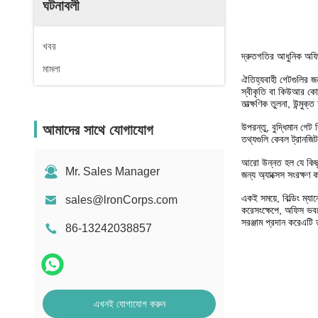
ঘটনাবলী
খবর
দ্রুতগতির আধুনিক অফিস 
মামলা
ঐতিহ্যবাহী গেটগুলির জন্
স্বীকৃতি বা কিউআর কোড 
তাত্ক্ষণিক তুলনা, উন্ম
উপরন্তু, বুদ্ধিমান গেট
আমাদের সাথে যোগাযোগ
তথ্যগুলি কেবল ট্রানজিট
আরো উন্নত হল যে কিছু স
Mr. Sales Manager
জন্য অ্যাক্সেস সংরক্ষণ
একই সময়ে, বিল্ডিং ম্য
sales@lronCorps.com
করেসংক্ষেপে, অফিস ভবনে
সরঞ্জাম প্রদান করেএটি 
86-13242038857
এখনই যোগাযোগ করুন