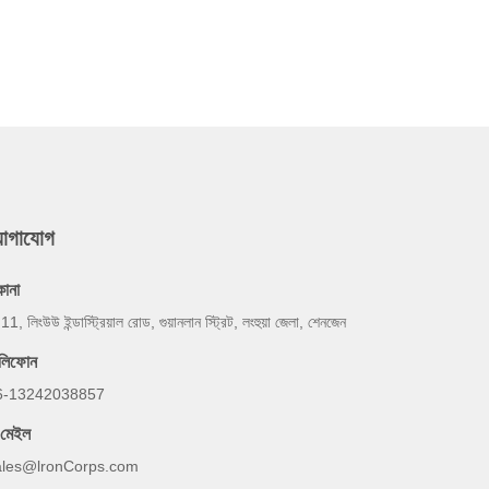
যোগাযোগ
কানা
 11, লিংউউ ইন্ডাস্ট্রিয়াল রোড, গুয়ানলান স্ট্রিট, লংহুয়া জেলা, শেনজেন
েলিফোন
6-13242038857
-মেইল
ales@lronCorps.com