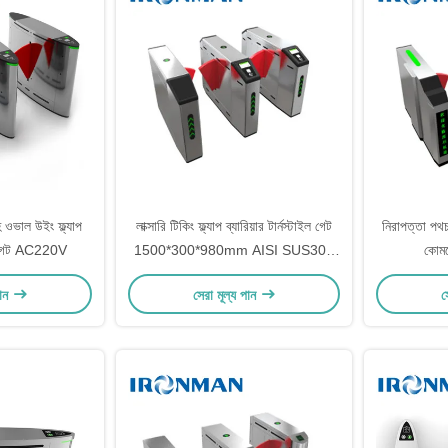
 ওভাল উইং ফ্ল্যাপ
লাক্সারি টিকিং ফ্ল্যাপ ব্যারিয়ার টার্নস্টাইল গেট
নিরাপত্তা পথচার
াইল গেট AC220V
1500*300*980mm AISI SUS304
কোমরে
হাউজিং
পান
সেরা মূল্য পান
স