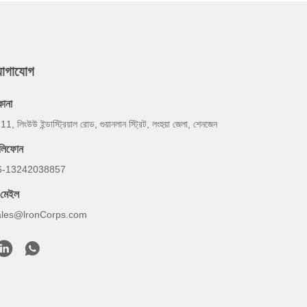
যোগাযোগ
কানা
 11, লিংউউ ইন্ডাস্ট্রিয়াল রোড, গুয়ানলান স্ট্রিট, লংহুয়া জেলা, শেনজেন
েলিফোন
6-13242038857
-মেইল
ales@lronCorps.com