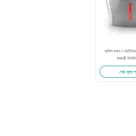
অফিস ভবন / হোটেলের
পথচারী টার্নস্
সেরা মূল্য 