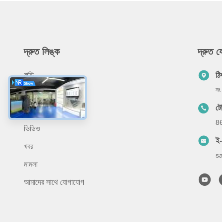
দ্রুত লিঙ্ক
দ্রুত 
বাড়ি
ঠি
নং
আমাদের সম্পর্কে
ট
পণ্য
8
ভিডিও
ই
খবর
s
মামলা
আমাদের সাথে যোগাযোগ