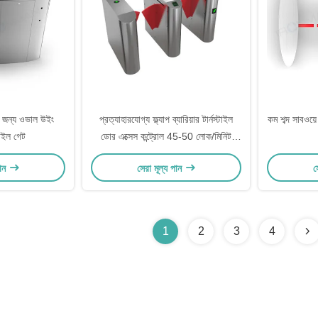
 জন্য ওভাল উইং
প্রত্যাহারযোগ্য ফ্ল্যাপ ব্যারিয়ার টার্নস্টাইল
কম শব্দ সাবওয়ে
টাইল গেট
ডোর এক্সেস কন্ট্রোল 45-50 লোক/মিনিট
ফ্যাক্টরির জন্য
পান
সেরা মূল্য পান
স
1
2
3
4