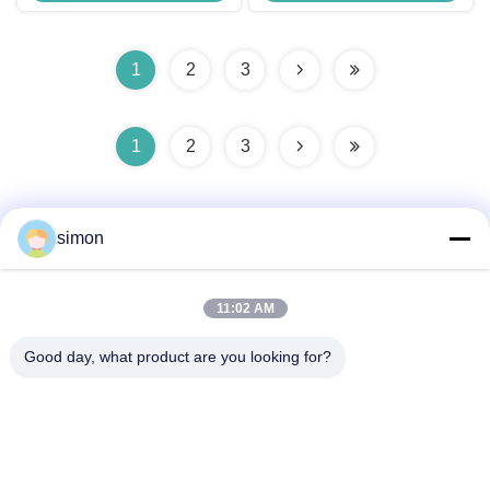
1
2
3
1
2
3
simon
11:02 AM
দ্রুত যোগাযোগ
Good day, what product are you looking for?
ঠিকানা
নং 11, লিংউউ ইন্ডাস্ট্রিয়াল রোড, গুয়ানলান স্ট্রিট, লংহুয়া জেলা, শেনজেন
টেলিফোন