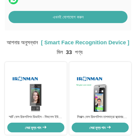
এখনই যোগাযোগ করুন
আপনার অনুসন্ধান
[ Smart Face Recognition Device ]
মিল
33
পণ্য
স্মার্ট ফেস রিকগনিশন ডিভাইস - সিমলেস ইউজার
লিনাক্স ফেস রিকগনিশন তাপমাত্রা স্ক্যানার
প্রমাণীকরণের জন্য উন্নত প্রযুক্তি
DC12V 2A তাপমাত্রা সনাক্তকরণ সহ
সেরা মূল্য পান
সেরা মূল্য পান