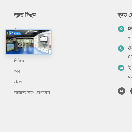
দ্রুত লিঙ্ক
দ্রুত 
বাড়ি
ঠি
নং
আমাদের সম্পর্কে
ট
পণ্য
8
ভিডিও
ই
খবর
s
মামলা
আমাদের সাথে যোগাযোগ