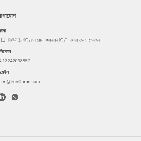
যোগাযোগ
কানা
 11, লিংউউ ইন্ডাস্ট্রিয়াল রোড, গুয়ানলান স্ট্রিট, লংহুয়া জেলা, শেনজেন
েলিফোন
6-13242038857
-মেইল
ales@lronCorps.com