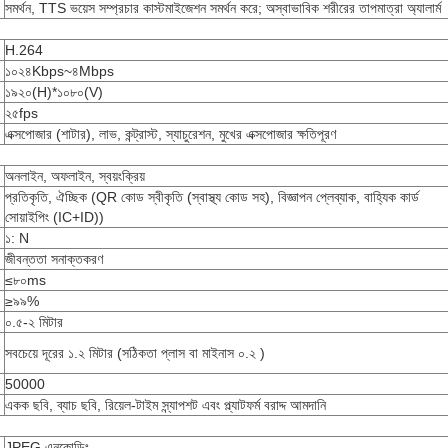
সমর্থন, TTS ভয়েস সম্প্রচার কাস্টমাইজেশন সমর্থন করে; অস্বাভাবিক শরীরের তাপমাত্রা অ্যালার্ম
H.264
১০২৪Kbps~৪Mbps
১৯২০(H)*১০৮০(V)
২৫fps
এক্সপোজার (শাটার), লাভ, কন্ট্রাস্ট, স্যাচুরেশন, মুখের এক্সপোজার ক্ষতিপূরণ
অনলাইন, অফলাইন, স্বয়ংক্রিয়
প্রতিকৃতি, ঐচ্ছিক (QR কোড স্বীকৃতি (স্বাস্থ্য কোড সহ), বিজ্ঞাপন প্লেব্যাক, বাহ্যিক কার্ড
সোয়াইপিং (IC+ID))
১: N
জীবন্ততা সনাক্তকরণ
≤৮০ms
≥৯৯%
০.৫-২ মিটার
সবচেয়ে দূরের ১.২ মিটার (সঠিকতা প্লাস বা মাইনাস ০.২ )
50000
একক ছবি, ব্যাচ ছবি, রিয়েল-টাইম স্ন্যাপশট এবং প্ল্যাটফর্ম বরাদ্দ আমদানি
JPEG এনকোডিং