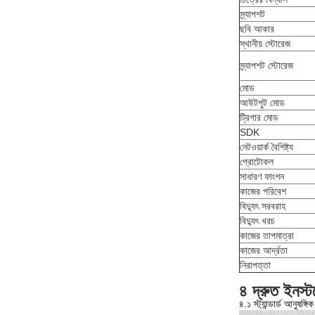
স্ন্যাপশট
ছবি আকার
স্থানীয় স্টোরেজ
স্ন্যাপশট স্টোরেজ
মোড
আউটপুট মোড
ট্রিগার মোড
SDK
নেটওয়ার্ক বৈশিষ্ট্য
প্রোটোকল
সাধারণ ফাংশন
কাজের পরিবেশ
বিদ্যুৎ সরবরাহ
বিদ্যুৎ খরচ
কাজের তাপমাত্রা
কাজের আর্দ্রতা
নিরাপত্তা
৪ দ্রুত ইনস্ট
৪.১ স্ট্যান্ডার্ড আনুষঙ্গ