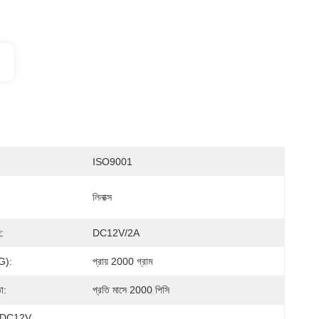
ISO9001
লিনাক্স
হ:
DC12V/2A
g):
প্রায় 2000 গ্রাম
া:
প্রতি মাসে 2000 পিসি
নার DC12V