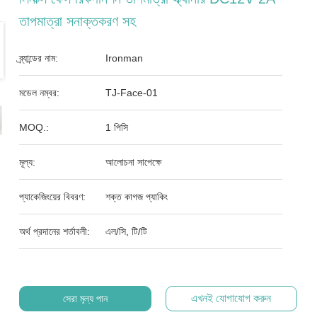
তাপমাত্রা সনাক্তকরণ সহ
ব্র্যান্ডের নাম:
Ironman
মডেল নম্বর:
TJ-Face-01
MOQ.:
1 পিসি
মূল্য:
আলোচনা সাপেক্ষে
প্যাকেজিংয়ের বিবরণ:
শক্ত কাগজ প্যাকিং
অর্থ প্রদানের শর্তাবলী:
এল/সি, টি/টি
এখনই যোগাযোগ করুন
সেরা মূল্য পান