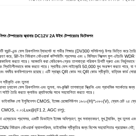
গনিশন টেম্পারেচার স্ক্যানার DC12V 2A উইথ টেম্পারেচার ডিটেকশন
কটি ফ্রন্ট-এন্ড ফেস রিকগনিশন ট্যাবলেট যা গভীর শিক্ষার (DV300 সলিউশন) উপর ভিত্তি করে তৈরি কর
র্ম গ্রহণ করে, বিল্ট-ইন নিউরাল নেটওয়ার্ক কম্পিউটিং প্রসেসর এবং ২ মিলিয়ন পিক্সেল ফুল এইচডি WDR
োকাবিলা করতে পারে। আমদানি করা মেডিকেল-গ্রেড তাপমাত্রা পরিমাপ চিপটি দ্রুত এবং নির্ভুলভাবে
এবং স্থিতিশীলভাবে কাজ করতে পারে। স্থানীয় ফেস লাইব্রেরি 50,000 মুখ সংরক্ষণ করতে পারে, যা
এবং নমনীয় কনফিগারেশন রয়েছে। এটি স্বাস্থ্য QR কোড সহ QR কোড স্বীকৃতি, বাহ্যিক কার্ড সোয
ন স্বীকৃতি এবং তুলনা
যানেল ফেস রিকগনিশন এবং তুলনা, নন-কন্টাক্ট তাপমাত্রা স্ক্রিনিং এবং প্রাথমিক সতর্কতার জন্য এবং 
ট নির্মাণ সাইট তৈরি করতে ক্লাউড প্ল্যাটফর্মের সাথে সহযোগিতা করতে পারে।
ড ডাইনামিক লো ইলুমিনেশন CMOS, ইমেজ রেজোলিউশন ১৯২০(H)*১০৮০(V), ফ্রেম রেট ২৫ ফ্রেম 
শন CMOS, ০.০১Lux@(F1.2, AGC চালু);
িতা এম্বেডেড প্রসেসর, একটি ডিভাইসে ইমেজ অধিগ্রহণ, মুখ সনাক্তকরণ, মুখ ট্র্যাকিং, মুখ তুলনা 
 CNN নিউরাল নেটওয়ার্ক অ্যালগরিদম, ডাইনামিক স্বীকৃতির জন্য বিশেষ সহযোগিতার প্রয়োজন নেই;