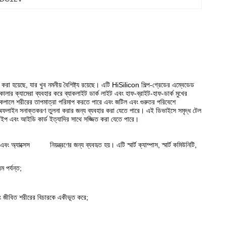
া হয়েছে, যার খুব নমনীয় বৈশিষ্ট্য রয়েছে। এটি HiSilicon শিল্প-গ্রেডের এম্বেডেড
 কালার ক্যামেরা ব্যবহার করে ব্যাকলাইট ডার্ক লাইট এবং হাফ-ব্রাইট-হাফ-ডার্ক মুখের
 কপালে শরীরের তাপমাত্রা পরিমাপ করতে পারে এবং জটিল এবং গুরুতর পরিবেশে
 অফলাইন সনাক্তকরণ তুলনা করার জন্য ব্যবহার করা যেতে পারে। এই ডিভাইসে সমৃদ্ধ টেল
়াইপ এবং আইডি কার্ড ইত্যাদির সাথে সজ্জিত করা যেতে পারে।
অ্যাক্সেস নিয়ন্ত্রণের জন্য ব্যবহৃত হয়। এটি স্মার্ট ক্যাম্পাস, স্মার্ট কমিউনিটি,
পর্যন্ত;
এবং জীবিত শরীরের বিচারকে একীভূত করে;