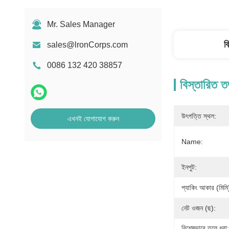
Mr. Sales Manager
ব
sales@lronCorps.com
0086 132 420 38857
বিস্তারিত ত
উৎপত্তি স্থল:
এখনই যোগাযোগ করুন
Name:
ইনপুট:
প্যাকিং আকার (মিমি
নেট ওজন (ছ):
বিশেষভাবে তুলে ধরা: