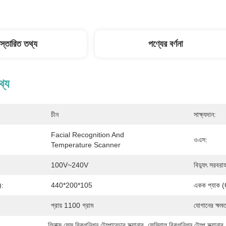
িস্তারিত তথ্য
পণ্যের বর্ণনা
থ্য
চীন
সাক্ষ্যদান:
Facial Recognition And 
ওএস:
Temperature Scanner
100V~240V
বিদ্যুৎ সরবরা
):
440*200*105
একক প্যাক (
প্রায় 1100 গ্রাম
যোগানের ক্ষমত
লিনাক্স ফেস রিকগনিশন টেম্পারেচার স্ক্যানার
, 
ফেসিয়াল রিকগনিশন টেম্প স্ক্যা