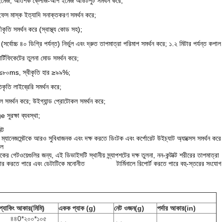
 ইমেজ, আংশিক ক্লোজ-আপ ইমেজ আউটপুট সমর্থন করে;
ফেস মাস্ক ইত্যাদি সনাক্তকরণ সমর্থন করে;
তি সমর্থন করে (স্বাস্থ্য কোড সহ);
(সর্বোচ্চ ৪০ ডিগ্রি পর্যন্ত) নির্ভুল এবং দ্রুত তাপমাত্রা পরিমাপ সমর্থন করে; ১.২ মিটার পর্যন্ত কপা
ার্টিফিকেটের তুলনা মোড সমর্থন করে;
 ≤৮০ms, স্বীকৃতি হার ≥৯৯%;
ৃতি লাইব্রেরি সমর্থন করে;
সমর্থন করে; উইগ্যান্ড প্রোটোকল সমর্থন করে;
সুরক্ষা ব্যবস্থা;
্ট
নেজমেন্টকে আরও সুবিধাজনক এবং দক্ষ করতে ডিংটক এবং কর্পোরেট উইচ্যাট অ্যাক্সেস সমর্থন কর
োল
ের গেটওয়েগুলির জন্য, এই ডিভাইসটি স্থানীয় স্ন্যাপশটের দক্ষ তুলনা, নন-কন্টাক্ট শরীরের তাপ
যাপচার করতে পারে এবং ডেটাটিকে মনোনীত টার্মিনালে রিপোর্ট করতে পারে বহু-স্তরের সংযোগ 
প্যাকিং আকার
(মিমি)
একক প্যাক
(g)
নেট ওজন
(g)
পর্দার আকার
(in)
৪৪0*২০০*১০৫