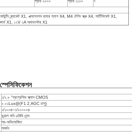
প্রায় ২০০০
প্রায় ১১০০
৭
মাউন্টিং ব্র্যাকেট X1, এক্সপেনশন রাবার প্লাগ X4, M4 টেপিং স্ক্রু X4, সার্টিফিকেট X1,
্টি কার্ড X1, ১২V ২A অ্যাডাপ্টার X1
 স্পেসিফিকেশন
১/২.৮ "প্রগ্রেসিভ স্ক্যান CMOS
০.০১Lux@(F1.2,AGC চালু)
১/১০০s~১/১০০০০s
ডুয়াল সনি ৬মিমি লেন্স
ি
স্ব-অভিযোজিত
সমর্থন