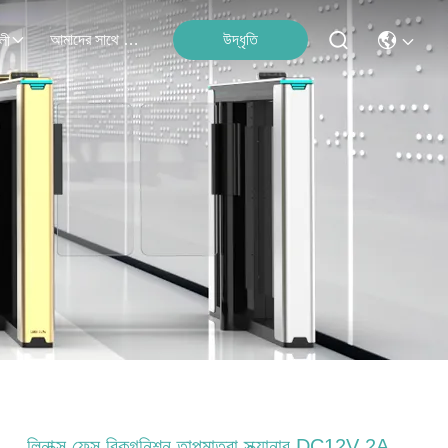
আমাদের সাথে যোগাযোগ
উদ্ধৃতি
লী
লিনাক্স ফেস রিকগনিশন তাপমাত্রা স্ক্যানার DC12V 2A