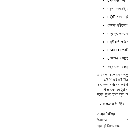
uপ্যানোরামিক
uমুখ, হেলমেট, 
uQR কোড স্বীকৃ
গুরুতর পরিবেশে 
uব্যক্তি এবং স
uস্বীকৃতি গতি
u50000 প্রতিক
uভিডিও ওভারলে 
বজ্র এবং surge 
২.২ দক্ষ গ্রুপ ম্যানেজমেন
এই ডিভাইসটি টিম ম্যা
২.৩ দক্ষ অ্যাক্সেস কন্ট্র
উচ্চ এবং ঘন ট্র্যাফিক
মধ্যে মুখের তথ্য ক্
২.৩ চেহারা বৈশিষ্ট্য
চেহারা বৈশিষ্ট্য
উপাদান
অ্যালুমিনিয়াম খাদ +