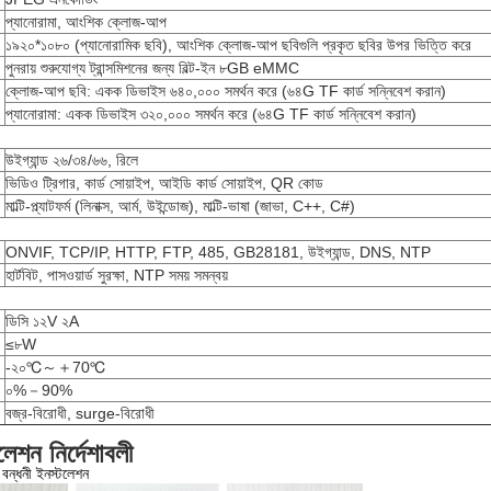
প্যানোরামা, আংশিক ক্লোজ-আপ
১৯২০*১০৮০ (প্যানোরামিক ছবি), আংশিক ক্লোজ-আপ ছবিগুলি প্রকৃত ছবির উপর ভিত্তি করে
পুনরায় শুরুযোগ্য ট্রান্সমিশনের জন্য বিল্ট-ইন ৮GB eMMC
ক্লোজ-আপ ছবি: একক ডিভাইস ৬৪০,০০০ সমর্থন করে (৬৪G TF কার্ড সন্নিবেশ করান)
প্যানোরামা: একক ডিভাইস ৩২০,০০০ সমর্থন করে (৬৪G TF কার্ড সন্নিবেশ করান)
উইগ্যান্ড ২৬/৩৪/৬৬, রিলে
ভিডিও ট্রিগার, কার্ড সোয়াইপ, আইডি কার্ড সোয়াইপ, QR কোড
মাল্টি-প্ল্যাটফর্ম (লিনাক্স, আর্ম, উইন্ডোজ), মাল্টি-ভাষা (জাভা, C++, C#)
ONVIF, TCP/IP, HTTP, FTP, 485, GB28181, উইগ্যান্ড, DNS, NTP
হার্টবিট, পাসওয়ার্ড সুরক্ষা, NTP সময় সমন্বয়
ডিসি ১২V ২A
≤৮W
-২০℃～＋70℃
০%－90%
বজ্র-বিরোধী, surge-বিরোধী
লেশন নির্দেশাবলী
িক বন্ধনী ইনস্টলেশন