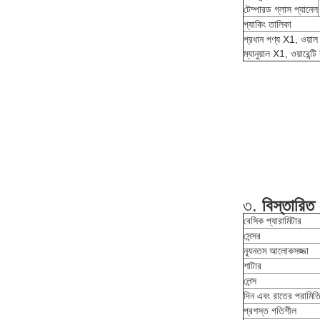
টেম্পারড গ্লাস প্যানেল
প্যাকিং তালিকা
প্রধান পণ্য X1, ওয়াল 
ম্যানুয়াল X1, ওয়ারেন
৩.
বিস্তারিত
বেসিক প্যারামিটার
সেন্সর
ন্যূনতম আলোকসজ্জা
শাটার
লেন্স
দিন এবং রাতের পরামিত
প্রশস্ত গতিশীল