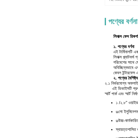
পণ্যের বর্ণনা
লিনাক্স ফেস রিক
১. পণ্যের বর্ণনা
এই টার্মিনালটি এ
লিনাক্স প্ল্যাটফ
পরিবেশের সাথে ম
অবিচ্ছিন্নভাবে 
কেবল ইন্টারফেস 
২. পণ্যের বৈশিষ্ট্য
২.১ নির্ভরযোগ্য অফলাই
এই ডিভাইসটি প্রধানত চ্
স্মার্ট পার্ক এবং স্মার্
১ /২.৮" ওয়াই
uলো ইলুমিনে
uউচ্চ-কার্যকার
স্বায়ত্তশাসিত