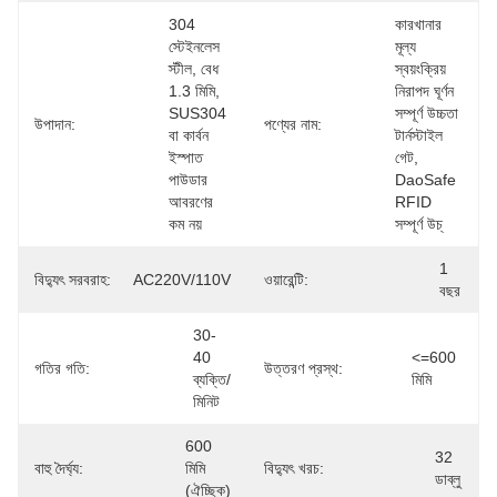
304 
কারখানার 
স্টেইনলেস 
মূল্য 
স্টীল, বেধ 
স্বয়ংক্রিয় 
1.3 মিমি, 
নিরাপদ ঘূর্ণন 
SUS304 
সম্পূর্ণ উচ্চতা 
উপাদান:
পণ্যের নাম:
বা কার্বন 
টার্নস্টাইল 
ইস্পাত 
গেট, 
পাউডার 
DaoSafe 
আবরণের 
RFID 
কম নয়
সম্পূর্ণ উচ্
1 
বিদ্যুৎ সরবরাহ:
AC220V/110V
ওয়ারেন্টি:
বছর
30-
40 
<=600 
গতির গতি:
উত্তরণ প্রস্থ:
ব্যক্তি/
মিমি
মিনিট
600 
32 
বাহু দৈর্ঘ্য:
মিমি 
বিদ্যুৎ খরচ:
ডাব্লু
(ঐচ্ছিক)