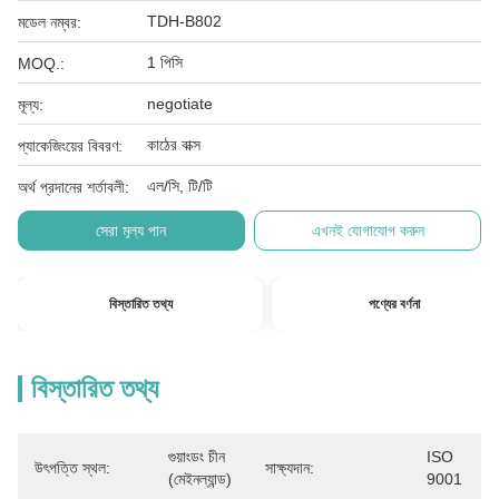
TDH-B802
মডেল নম্বর:
1 পিসি
MOQ.:
negotiate
মূল্য:
কাঠের বাক্স
প্যাকেজিংয়ের বিবরণ:
এল/সি, টি/টি
অর্থ প্রদানের শর্তাবলী:
সেরা মূল্য পান
এখনই যোগাযোগ করুন
বিস্তারিত তথ্য
পণ্যের বর্ণনা
বিস্তারিত তথ্য
গুয়াংডং চীন 
ISO 
উৎপত্তি স্থল:
সাক্ষ্যদান:
(মেইনল্যান্ড)
9001