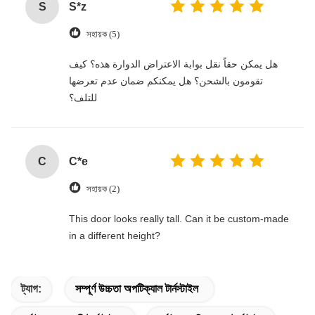
S
S*z
সহায়ক (5)
هل يمكن حقاً نقل بوابة الاعتراض الدوارة هذه؟ كيف
تقومون بالشحن؟ هل يمكنكم ضمان عدم تعرضها
للتلف؟
C
C*e
সহায়ক (2)
This door looks really tall. Can it be custom-made
in a different height?
ট্যাগ:
সম্পূর্ণ উচ্চতা অপটিক্যাল টার্নস্টাইল