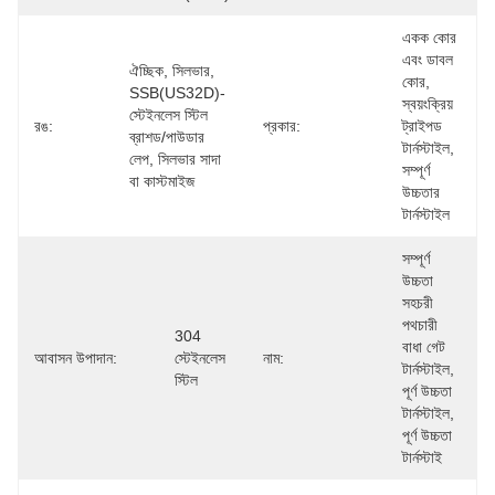
একক কোর 
এবং ডাবল 
ঐচ্ছিক, সিলভার, 
কোর, 
SSB(US32D)- 
স্বয়ংক্রিয় 
স্টেইনলেস স্টিল 
রঙ:
প্রকার:
ট্রাইপড 
ব্রাশড/পাউডার 
টার্নস্টাইল, 
লেপ, সিলভার সাদা 
সম্পূর্ণ 
বা কাস্টমাইজ
উচ্চতার 
টার্নস্টাইল
সম্পূর্ণ 
উচ্চতা 
সহচরী 
পথচারী 
304 
বাধা গেট 
আবাসন উপাদান:
স্টেইনলেস 
নাম:
টার্নস্টাইল, 
স্টিল
পূর্ণ উচ্চতা 
টার্নস্টাইল, 
পূর্ণ উচ্চতা 
টার্নস্টাই