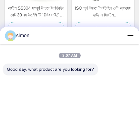
কাস্টম SS304 সম্পূর্ণ উচ্চতা টার্নস্টাইল
ISO পূর্ণ উচ্চতা টার্নস্টাইল গেট অ্যাক্সেস
গেট 30 ব্যক্তি/মিনিট বিল্ডিং সাইটের
কন্ট্রোল সিস্টেম
জন্য
1500*1460*2300mm
সেরা মূল্য পান
সেরা মূল্য পান
simon
3:07 AM
দ্রুত যোগাযোগ
Good day, what product are you looking for?
ঠিকানা
নং 11, লিংউউ ইন্ডাস্ট্রিয়াল রোড, গুয়ানলান স্ট্রিট, লংহুয়া জেলা, শেনজেন
টেলিফোন
86-13242038857
ই-মেইল
sales@lronCorps.com