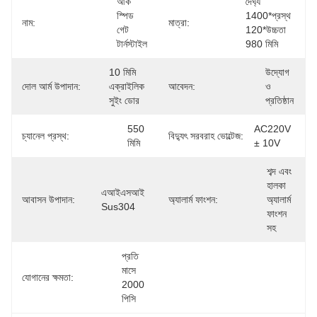
আর্ক 
দৈর্ঘ্য 
স্পিড 
1400*প্রস্থ 
নাম:
মাত্রা:
গেট 
120*উচ্চতা 
টার্নস্টাইল
980 মিমি
10 মিমি 
উদ্যোগ 
দোল আর্ম উপাদান:
এক্রাইলিক 
আবেদন:
ও 
সুইং ডোর
প্রতিষ্ঠান
550 
AC220V 
চ্যানেল প্রস্থ:
বিদ্যুৎ সরবরাহ ভোল্টেজ:
মিমি
± 10V
শব্দ এবং 
হালকা 
এআইএসআই 
আবাসন উপাদান:
অ্যালার্ম ফাংশন:
অ্যালার্ম 
Sus304
ফাংশন 
সহ
প্রতি 
মাসে 
যোগানের ক্ষমতা:
2000 
পিসি