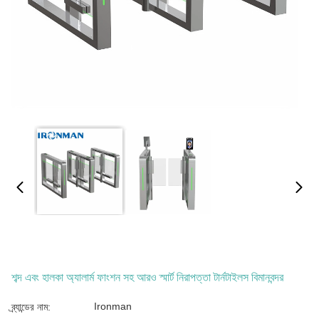
শব্দ এবং হালকা অ্যালার্ম ফাংশন সহ আরও স্মার্ট নিরাপত্তা টার্নটাইলস বিমানবন্দর
Ironman
ব্র্যান্ডের নাম: