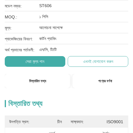
ST606
মডেল নম্বর:
১ পিসি
MOQ.:
আলোচনা সাপেক্ষে
মূল্য:
কার্টন প্যাকিং
প্যাকেজিংয়ের বিবরণ:
এল/সি, টি/টি
অর্থ প্রদানের শর্তাবলী:
সেরা মূল্য পান
এখনই যোগাযোগ করুন
বিস্তারিত তথ্য
পণ্যের বর্ণনা
বিস্তারিত তথ্য
উৎপত্তি স্থল:
চীন
সাক্ষ্যদান:
ISO9001