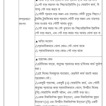
△গেট বন্ধ করবেন নাঃ পিছনে/ট্রেইলিং (এ সোয়াইপ কার্ড, বি
পাস) গেট বন্ধ করবে না
△গেটটি প্রথমে বন্ধ করুন এবং তারপরে গেটটি খুলুনঃ পিছনে /
ট্র্যাকিং ট্র্যাফিকের জন্য প্রথমে গেটটি বন্ধ করুন এবং তারপরে
সম্প্রসারণ
বন্ধ হওয়ার পরে গেটটি আবার খুলুন
ফাংশন
△গেট বন্ধ করার পর গেট খুলবেন নাঃ পিছনে/ট্রাফিক ট্রাফিক
গেট বন্ধ করবে, এবং গেট বন্ধ করার পরে আবার খোলা হবে না
▲অগ্নি সংযোগ
△স্বাভাবিকভাবে খোলা মোডঃ গেট খোলা থাকে
△ স্বাভাবিকভাবে বন্ধ মোডঃ গেট বন্ধ থাকে
▲প্যাসেজ মোড
△দুইদিকের যাত্রা, মানুষের প্রবাহের জন্য দু'দিকের কার্ড স্যুইপ
করা।
△দুই দিকের বিনামূল্যে যাতায়াত, ক্রেডিট কার্ড যাচাই করার
প্রয়োজন নেই।
△একমুখী প্যাসেজ, একমুখী (এ) সোয়াইপিং কার্ড, এবং গেটটি
মানুষের প্রবাহের জন্য স্বাভাবিকভাবে খোলে; বিপরীত দিকের
(বি) সোয়াইপিং কার্ডটি অবৈধ, এবং গেটটি বন্ধ হয়।
△একক দিকনির্দেশক মুক্ত উত্তরণ, একক দিকনির্দেশক মুক্ত
উত্তরণ (এ) এবং বিপরীত দিকনির্দেশক উত্তরণ (বি) একটি