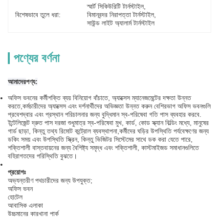
স্মার্ট সিকিউরিটি টার্নস্টাইল
, 
বিশেষভাবে তুলে ধরা:
বিমানবন্দর নিরাপত্তা টার্নস্টাইল
, 
সাউন্ড লাইট অ্যালার্ম টার্নস্টাইল
পণ্যের বর্ণনা
আমাদের
পণ্য
:
অফিস ভবনের কর্মীশক্তি ব্যয় বিনিয়োগ বাঁচাতে, অ্যাক্সেস ম্যানেজমেন্টের দক্ষতা উন্নত
করতে,কর্মচারীদের অ্যাক্সেস এবং দর্শনার্থীদের অভিজ্ঞতা উন্নত করুন বেশিরভাগ অফিস ভবনগুলি
প্রবেশদ্বার এবং প্রস্থান পরিচালনার জন্য বুদ্ধিমান স্ব-পরিষেবা গতি পাস ব্যবহার করবে.
ইন্টেলিজেন্ট দ্রুত পাস দরজা শুধুমাত্র স্ব-পরিষেবা মুখ, কার্ড, কোড স্ক্যান বিল্ডিং মধ্যে, মানুষের
গার্ড ছাড়া, কিন্তু তথ্য রিমোট কন্ট্রোল ব্যবস্থাপনা,কর্মীদের ঘড়ির উপস্থিতি পর্যবেক্ষণের জন্য
ডকিং সময় এবং উপস্থিতি স্ক্রিন, কিন্তু ভিজিটর সিস্টেমের সাথে ডক করা যেতে পারে,
শক্তিশালী বাস্তবায়নের জন্য বৈশিষ্ট্য সমৃদ্ধ এবং শক্তিশালী, কাস্টমাইজড সমাধানগুলিতে
বহিরাগতদের পরিস্থিতি বুঝতে।
প্রয়োগঃ
অভ্যন্তরীণ পথচারীদের জন্য উপযুক্ত;
অফিস ভবন
হোটেল
আবাসিক এলাকা
উচ্চমানের কারখানা পার্ক