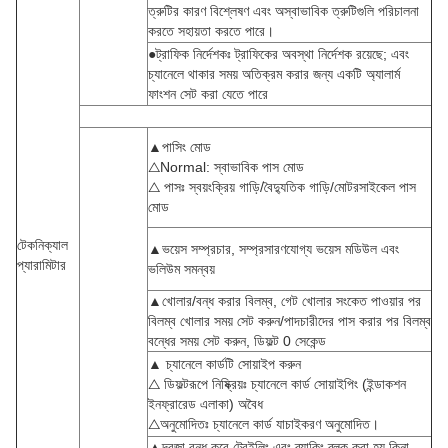
ত্রুটির কারণ বিশ্লেষণ এবং অস্বাভাবিক ত্রুটিগুলি পরিচালনা
করতে সহায়তা করতে পারে।
●ট্রাফিক নির্দেশকঃ ট্রাফিকের অবস্থা নির্দেশক রয়েছে; এবং
চ্যানেলে থাকার সময় অতিক্রম করার জন্য একটি অ্যালার্ম
ফাংশন সেট করা যেতে পারে
▲পাসিং মোড
△Normal: স্বাভাবিক পাস মোড
△ পাসঃ স্বয়ংক্রিয় গাড়ি/বৈদ্যুতিক গাড়ি/মোটরসাইকেল পাস
মোড
টেকনিক্যাল
▲ভয়েস সম্প্রচার, সম্প্রসারণযোগ্য ভয়েস মডিউল এবং
প্যারামিটার
ভলিউম সমন্বয়
▲খোলার/বন্ধ করার বিলম্ব, গেট খোলার সংকেত পাওয়ার পর
বিলম্ব খোলার সময় সেট করুন/পাদচারীদের পাস করার পর বিলম্ব
বন্ধের সময় সেট করুন, ডিফল্ট 0 সেকেন্ড
▲ চ্যানেলে কার্ডটি সোয়াইপ করুন
△ ডিফল্টরূপে নিষ্ক্রিয়ঃ চ্যানেলে কার্ড সোয়াইপিং (ইন্ডাকশন
ইনফ্রারেড এলাকা) অবৈধ
△অনুমোদিতঃ চ্যানেলে কার্ড যাচাইকরণ অনুমোদিত।
▲দরজা বন্ধ করে ট্রেইলিং এবং ব্যাকিং ব্লক করা হয় কিনা