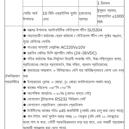
1.5mm
উন্মুক্ত প্রকার;
সোয়িং আর্ম
10 মিমি এক্রাইলিক স্যুইং
চ্যানেলের
প্রস্তাবিত ≤1000
উপাদানঃ
ডোর
প্রস্থঃ
মিমি
◆ বাক্সের উপাদানঃ অস্টেনাইটিক স্টেইনলেস স্টীল SUS304
◆ অভ্যন্তরীণ কাঠামোঃ ফ্রেম কাঠামো / স্টেইনলেস স্টীল শেল পৃষ্ঠের অঙ্কন,
পুরো মেশিনের প্লেনিং
◆ পাওয়ার সাপ্লাই ভোল্টেজঃ AC220V±10V
◆ ড্রাইভ মোটরঃ ডিসি ব্রাশহীন মোটর (24~36VDC)
◆ গতির কাঠামোঃ উচ্চ-নির্ভুলতা বিরোধী সংঘর্ষের গতি, উচ্চ-শক্তিযুক্ত ক্লাচ,
প্রতিরোধের ক্ষেত্রে প্রত্যাবর্তন, উচ্চ শক্তি, প্রভাব প্রতিরোধের;
◆ ব্যবহারের সময়কাল: ৮ মিলিয়নেরও বেশি বার অবিচ্ছিন্নভাবে খোলা এবং বন্ধ
টেকনিক্যাল
করা
প্যারামিটার
◆ ইনফ্রারেড সেন্সর: ৮ জোড়া; (৮ জোড়া কনফিগারেশন সমর্থন করে)
◆ কাজের পরিবেশঃ -৩৫°সি ০৭৫°সি
◆ আপেক্ষিক আর্দ্রতাঃ ০.৯০% (কোনও ঘনত্ব নেই)
◆ যোগাযোগ ইন্টারফেসঃ RS232 সিরিয়াল পোর্ট
◆ যোগাযোগ প্রোটোকল: মোডবাস প্রোটোকল
◆ টার্নস্টিলের কাজের গতিঃ ≤45 জন/মিনিট (মেমরি মোড চালু করা যেতে পারে)
◆ পাস টাইম: কার্ড স্যুইপ করার সময়ঃ ১০ সেকেন্ড (যদি কেউ ১০ সেকেন্ডের
মধ্যে পাস না করে: গেটটি স্বয়ংক্রিয়ভাবে বন্ধ হয়ে যাবে, এবং সময়টি প্রয়োজন
অনুযায়ী সামঞ্জস্য করা যেতে পারে)