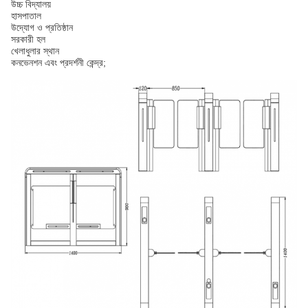
উচ্চ বিদ্যালয়
হাসপাতাল
উদ্যোগ ও প্রতিষ্ঠান
সরকারী হল
খেলাধুলার স্থান
কনভেনশন এবং প্রদর্শনী কেন্দ্র;