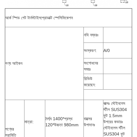
আর্ক স্পিড গেট টার্নস্টাইল
প্রোডাক্ট স্পেসিফিকেশন
নথি নম্বরঃ
সংস্করণ:
A/0
সংশোধনের
পণ্য আইকন
সময়ঃ
রিভিউ
করেছেন:
বাক্সঃ স্টেইনলেস
স্টীল SUS304
ফুট 1.5mm
দৈর্ঘ্য 1400*প্রস্থ
বাক্সের
মাত্রা:
উপরের কভারঃ
120*উচ্চতা 980mm
উপাদানঃ
স্টেইনলেস স্টীল
পণ্যের
SUS304 ফুট
পরামিতি