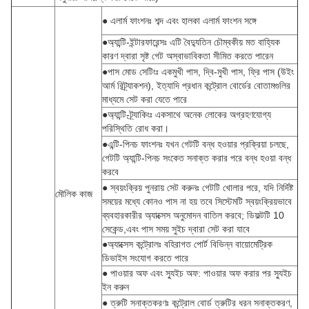
● এলার্ম ফাংশনঃ শব্দ এবং হালকা এলার্ম ফাংশন সঙ্গে
●অ্যান্টি-ইন্টারফারেন্সঃ এটি বৈদ্যুতিন চৌম্বকীয় মত বাহ্যিক
কারণ দ্বারা সৃষ্ট গেট অস্বাভাবিকতা সীমিত করতে পারেন
●পাস মোড সেটিংঃ একমুখী পাস, দ্বি-মুখী পাস, ফ্রি পাস (উইং
আর্ম রিট্র্যাকশন), ইত্যাদি প্রধান কন্ট্রোল বোর্ডের বোতামগুলির
মাধ্যমে সেট করা যেতে পারে
●অ্যান্টি-ট্র্যাকিংঃ একসাথে অনেক লোকের অগ্রহণযোগ্য
পরিস্থিতি রোধ করা।
●এন্টি-পিনচ ফাংশনঃ যখন গেটটি বন্ধ হওয়ার প্রক্রিয়া চলছে,
গেটটি অ্যান্টি-পিনচ সংকেত সনাক্ত করার পরে বন্ধ হওয়া বন্ধ
করবে
● স্বয়ংক্রিয় পুনরায় সেট করুনঃ গেটটি খোলার পরে, যদি নির্দিষ্ট
মৌলিক কাজ
সময়ের মধ্যে কোনও পাস না হয় তবে সিস্টেমটি স্বয়ংক্রিয়ভাবে
ব্যবহারকারীর অ্যাক্সেস অনুমোদন বাতিল করবে; ডিফল্টটি 10
সেকেন্ড,এবং পাস সময় সুইচ দ্বারা সেট করা যাবে
●অ্যাক্সেস কন্ট্রোলঃ বহিরাগত পোর্ট বিভিন্ন বায়োমেট্রিক
ডিভাইস সংযোগ করতে পারে
● পাওয়ার অফ এবং স্যুইচ অফ: পাওয়ার অফ করার পর স্যুইচ
ইন করুন
● ত্রুটি সনাক্তকরণঃ কন্ট্রোল বোর্ড ত্রুটির ধরন সনাক্তকরণ,