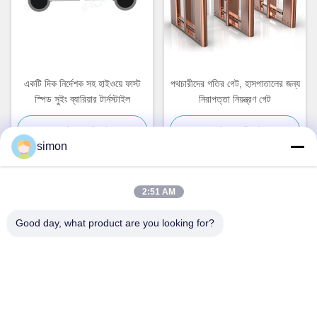
একটি দিক নির্দেশক সহ হাইওয়ে ফাস্ট
পথচারীদের গতির গেট, হাসপাতালের জন্য
স্পিড সুইং ব্যারিয়ার টার্নস্টাইল
নিরাপত্তা নিয়ন্ত্রণ গেট
সেরা মূল্য পান
সেরা মূল্য পান
simon
2:51 AM
দ্রুত যোগাযোগ
Good day, what product are you looking for?
ঠিকানা
নং 11, লিংউউ ইন্ডাস্ট্রিয়াল রোড, গুয়ানলান স্ট্রিট, লংহুয়া জেলা, শেনজেন
টেলিফোন
86-13242038857