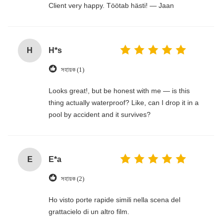
Client very happy. Töötab hästi! — Jaan
H
H*s
সহায়ক (1)
Looks great!, but be honest with me — is this
thing actually waterproof? Like, can I drop it in a
pool by accident and it survives?
E
E*a
সহায়ক (2)
Ho visto porte rapide simili nella scena del
grattacielo di un altro film.