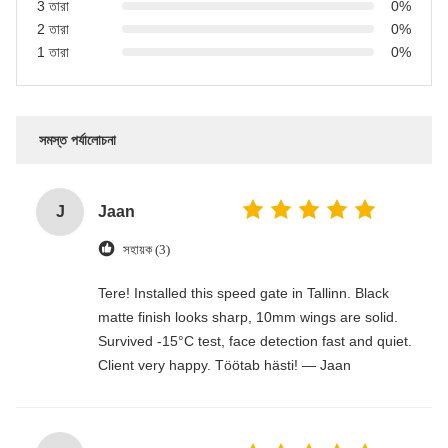
3 তারা
0%
2 তারা
0%
1 তারা
0%
সমস্ত পর্যালোচনা
J
Jaan
সহায়ক (3)
Tere! Installed this speed gate in Tallinn. Black
matte finish looks sharp, 10mm wings are solid.
Survived -15°C test, face detection fast and quiet.
Client very happy. Töötab hästi! — Jaan