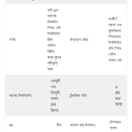
হাই-এন্ড 
সর্বশেষ 
সংকীর্ণ 
ডিজাইন 
নকশা এবং 
স্পিড গেট 
নান্দনিকতা 
টার্নস্টাইল 
স্পিডলেন 
বর্ণনা:
জিম 
উত্তরণ মোড:
টার্নস্টাইল 
অফিস 
লবি স্পিড 
বিল্ডিং 
গেটস 
জন্য মুখের 
গ্লাস গেট
স্বীকৃতি 
সঙ্গে
একমুখী 
এবং 
≤ 
দ্বিমুখী 
45 
পাশের দিকনির্দেশ:
ট্র্যাফিক গতি:
সমর্থন 
জন/
(al 
মিনিট
চ্ছিক)
টেম্পারড 
রঙ:
নীল
বাফেল বাহু উপাদান:
গ্লাস