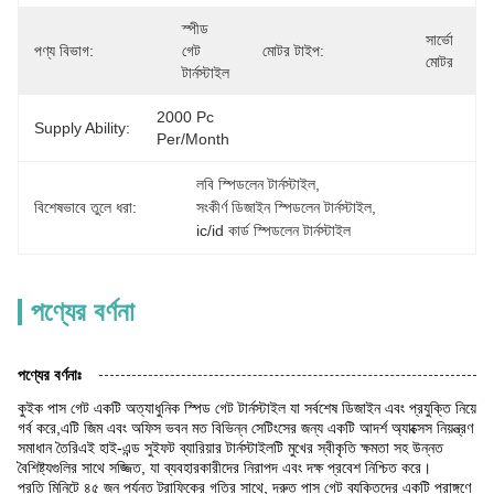
স্পীড 
সার্ভো 
পণ্য বিভাগ:
গেট 
মোটর টাইপ:
মোটর
টার্নস্টাইল
2000 Pc 
Supply Ability:
Per/month
লবি স্পিডলেন টার্নস্টাইল
, 
বিশেষভাবে তুলে ধরা:
সংকীর্ণ ডিজাইন স্পিডলেন টার্নস্টাইল
, 
ic/id কার্ড স্পিডলেন টার্নস্টাইল
পণ্যের বর্ণনা
পণ্যের বর্ণনাঃ
কুইক পাস গেট একটি অত্যাধুনিক স্পিড গেট টার্নস্টাইল যা সর্বশেষ ডিজাইন এবং প্রযুক্তি নিয়ে
গর্ব করে,এটি জিম এবং অফিস ভবন মত বিভিন্ন সেটিংসের জন্য একটি আদর্শ অ্যাক্সেস নিয়ন্ত্রণ
সমাধান তৈরিএই হাই-এন্ড সুইফট ব্যারিয়ার টার্নস্টাইলটি মুখের স্বীকৃতি ক্ষমতা সহ উন্নত
বৈশিষ্ট্যগুলির সাথে সজ্জিত, যা ব্যবহারকারীদের নিরাপদ এবং দক্ষ প্রবেশ নিশ্চিত করে।
প্রতি মিনিটে ৪৫ জন পর্যন্ত ট্রাফিকের গতির সাথে, দ্রুত পাস গেট ব্যক্তিদের একটি প্রাঙ্গণে