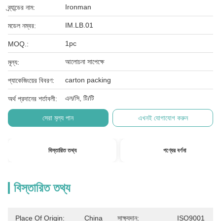
Ironman
ব্র্যান্ডের নাম:
IM.LB.01
মডেল নম্বর:
1pc
MOQ.:
আলোচনা সাপেক্ষে
মূল্য:
carton packing
প্যাকেজিংয়ের বিবরণ:
এল/সি, টি/টি
অর্থ প্রদানের শর্তাবলী:
সেরা মূল্য পান
এখনই যোগাযোগ করুন
বিস্তারিত তথ্য
পণ্যের বর্ণনা
বিস্তারিত তথ্য
Place Of Origin:
China
সাক্ষ্যদান:
ISO9001