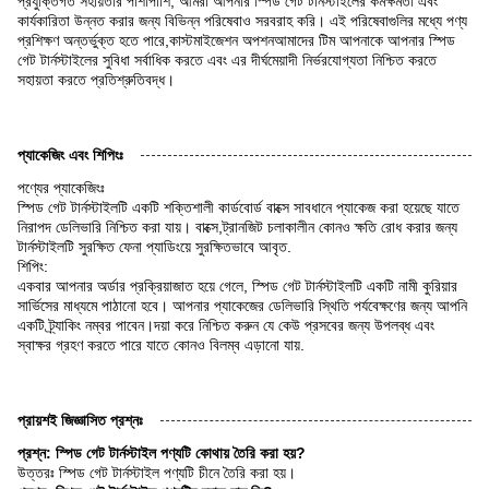
প্রযুক্তিগত সহায়তার পাশাপাশি, আমরা আপনার স্পিড গেট টার্নস্টাইলের কর্মক্ষমতা এবং
কার্যকারিতা উন্নত করার জন্য বিভিন্ন পরিষেবাও সরবরাহ করি। এই পরিষেবাগুলির মধ্যে পণ্য
প্রশিক্ষণ অন্তর্ভুক্ত হতে পারে,কাস্টমাইজেশন অপশনআমাদের টিম আপনাকে আপনার স্পিড
গেট টার্নস্টাইলের সুবিধা সর্বাধিক করতে এবং এর দীর্ঘমেয়াদী নির্ভরযোগ্যতা নিশ্চিত করতে
সহায়তা করতে প্রতিশ্রুতিবদ্ধ।
প্যাকেজিং এবং শিপিংঃ
পণ্যের প্যাকেজিংঃ
স্পিড গেট টার্নস্টাইলটি একটি শক্তিশালী কার্ডবোর্ড বাক্সে সাবধানে প্যাকেজ করা হয়েছে যাতে
নিরাপদ ডেলিভারি নিশ্চিত করা যায়। বাক্সে,ট্রানজিট চলাকালীন কোনও ক্ষতি রোধ করার জন্য
টার্নস্টাইলটি সুরক্ষিত ফেনা প্যাডিংয়ে সুরক্ষিতভাবে আবৃত.
শিপিং:
একবার আপনার অর্ডার প্রক্রিয়াজাত হয়ে গেলে, স্পিড গেট টার্নস্টাইলটি একটি নামী কুরিয়ার
সার্ভিসের মাধ্যমে পাঠানো হবে। আপনার প্যাকেজের ডেলিভারি স্থিতি পর্যবেক্ষণের জন্য আপনি
একটি ট্র্যাকিং নম্বর পাবেন।দয়া করে নিশ্চিত করুন যে কেউ প্রসবের জন্য উপলব্ধ এবং
স্বাক্ষর গ্রহণ করতে পারে যাতে কোনও বিলম্ব এড়ানো যায়.
প্রায়শই জিজ্ঞাসিত প্রশ্নঃ
প্রশ্ন: স্পিড গেট টার্নস্টাইল পণ্যটি কোথায় তৈরি করা হয়?
উত্তরঃ স্পিড গেট টার্নস্টাইল পণ্যটি চীনে তৈরি করা হয়।