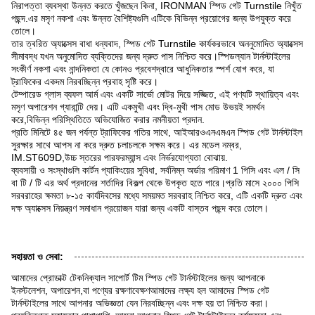
নিরাপত্তা ব্যবস্থা উন্নত করতে খুঁজছেন কিনা, IRONMAN স্পিড গেট Turnstile নিখুঁত
পছন্দ.এর মসৃণ নকশা এবং উন্নত বৈশিষ্ট্যগুলি এটিকে বিভিন্ন প্রয়োগের জন্য উপযুক্ত করে
তোলে।
তার ত্বরিত অ্যাক্সেস বাধা ধন্যবাদ, স্পিড গেট Turnstile কার্যকরভাবে অননুমোদিত অ্যাক্সেস
সীমাবদ্ধ যখন অনুমোদিত ব্যক্তিদের জন্য দ্রুত পাস নিশ্চিত করে।স্পিডল্যান টার্নস্টাইলের
সংকীর্ণ নকশা এবং নান্দনিকতা যে কোনও প্রবেশদ্বারে আধুনিকতার স্পর্শ যোগ করে, যা
ট্রাফিকের একদম নিরবচ্ছিন্ন প্রবাহ সৃষ্টি করে।
টেম্পারেড গ্লাস ব্যফল আর্ম এবং একটি সার্ভো মোটর দিয়ে সজ্জিত, এই পণ্যটি স্থায়িত্ব এবং
মসৃণ অপারেশন গ্যারান্টি দেয়। এটি একমুখী এবং দ্বি-মুখী পাস মোড উভয়ই সমর্থন
করে,বিভিন্ন পরিস্থিতিতে অভিযোজিত করার নমনীয়তা প্রদান.
প্রতি মিনিটে ৪৫ জন পর্যন্ত ট্রাফিকের গতির সাথে, আইআরওএনএমএন স্পিড গেট টার্নস্টাইল
সুরক্ষার সাথে আপস না করে দ্রুত চলাচলকে সক্ষম করে। এর মডেল নম্বর,
IM.ST609D,উচ্চ স্তরের পারফরম্যান্স এবং নির্ভরযোগ্যতা বোঝায়.
ব্যবসায়ী ও সংস্থাগুলি কার্টন প্যাকিংয়ের সুবিধা, সর্বনিম্ন অর্ডার পরিমাণ 1 পিসি এবং এল / সি
বা টি / টি এর অর্থ প্রদানের শর্তাদির বিকল্প থেকে উপকৃত হতে পারে।প্রতি মাসে ২০০০ পিসি
সরবরাহের ক্ষমতা ৮-১৫ কার্যদিবসের মধ্যে সময়মত সরবরাহ নিশ্চিত করে, এটি একটি দ্রুত এবং
দক্ষ অ্যাক্সেস নিয়ন্ত্রণ সমাধান প্রয়োজন যারা জন্য একটি বাস্তব পছন্দ করে তোলে।
সহায়তা ও সেবা:
আমাদের প্রোডাক্ট টেকনিক্যাল সাপোর্ট টিম স্পিড গেট টার্নস্টাইলের জন্য আপনাকে
ইনস্টলেশন, অপারেশন,বা পণ্যের রক্ষণাবেক্ষণআমাদের লক্ষ্য হল আমাদের স্পিড গেট
টার্নস্টাইলের সাথে আপনার অভিজ্ঞতা যেন নিরবচ্ছিন্ন এবং দক্ষ হয় তা নিশ্চিত করা।