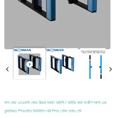
পাস মোড এনএফসি কোড রিডার সমর্থন আইসি / আইডি কার্ড সংকীর্ণ নকশা এবং
নান্দনিকতা স্পিডলাইন টার্নস্টাইল লবি স্পিড গেটস গ্লাস গেট