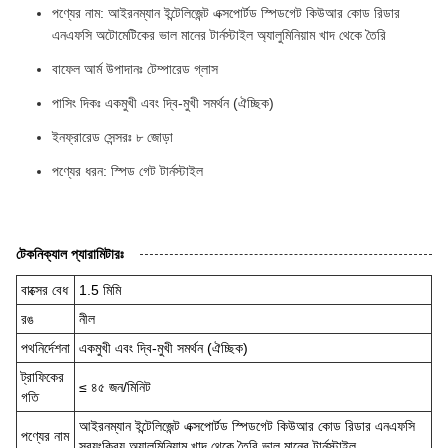
পণ্যের নাম: আইরনম্যান ইন্টেলিজেন্ট এক্সপোর্টড স্পিডগেট কিউআর কোড রিডার
এনএফসি অটোমেটিকের ভাল মানের টার্নস্টাইল অ্যালুমিনিয়াম খাদ থেকে তৈরি
বাফেল আর্ম উপাদানঃ টেম্পারেড গ্লাস
পাসিং দিকঃ একমুখী এবং দ্বি-মুখী সমর্থন (ঐচ্ছিক)
ইনফ্রারেড সেন্সরঃ ৮ জোড়া
পণ্যের ধরন: স্পিড গেট টার্নস্টাইল
টেকনিক্যাল প্যারামিটারঃ
বাক্সের বেধ
1.5 মিমি
রঙ
নীল
পথনির্দেশনা
একমুখী এবং দ্বি-মুখী সমর্থন (ঐচ্ছিক)
ট্রাফিকের
≤ ৪৫ জন/মিনিট
গতি
আইরনম্যান ইন্টেলিজেন্ট এক্সপোর্টড স্পিডগেট কিউআর কোড রিডার এনএফসি
পণ্যের নাম
স্বয়ংক্রিয় অ্যালুমিনিয়াম খাদ থেকে তৈরি ভাল মানের টার্নস্টাইল