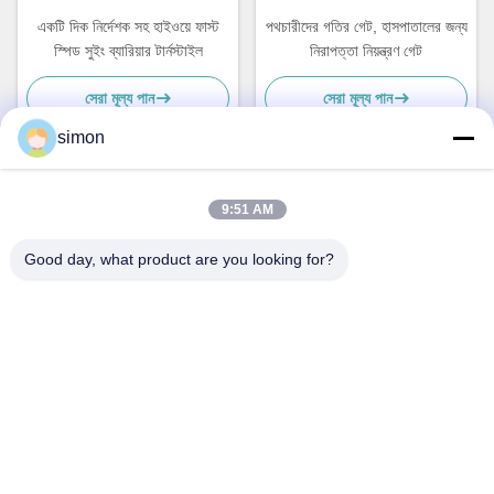
একটি দিক নির্দেশক সহ হাইওয়ে ফাস্ট
পথচারীদের গতির গেট, হাসপাতালের জন্য
স্পিড সুইং ব্যারিয়ার টার্নস্টাইল
নিরাপত্তা নিয়ন্ত্রণ গেট
সেরা মূল্য পান
সেরা মূল্য পান
simon
9:51 AM
দ্রুত যোগাযোগ
Good day, what product are you looking for?
ঠিকানা
নং 11, লিংউউ ইন্ডাস্ট্রিয়াল রোড, গুয়ানলান স্ট্রিট, লংহুয়া জেলা, শেনজেন
টেলিফোন
86-13242038857
ই-মেইল
sales@lronCorps.com