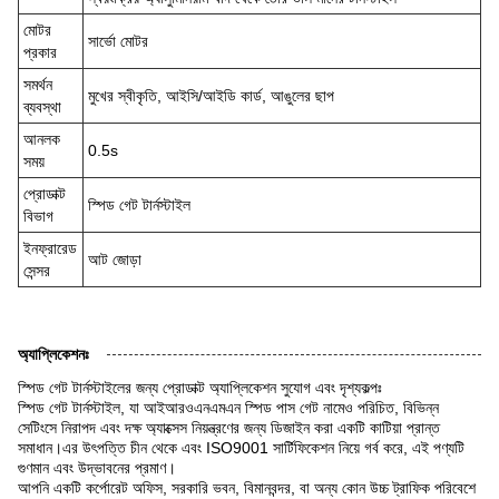
মোটর
সার্ভো মোটর
প্রকার
সমর্থন
মুখের স্বীকৃতি, আইসি/আইডি কার্ড, আঙুলের ছাপ
ব্যবস্থা
আনলক
0.5s
সময়
প্রোডাক্ট
স্পিড গেট টার্নস্টাইল
বিভাগ
ইনফ্রারেড
আট জোড়া
সেন্সর
অ্যাপ্লিকেশনঃ
স্পিড গেট টার্নস্টাইলের জন্য প্রোডাক্ট অ্যাপ্লিকেশন সুযোগ এবং দৃশ্যকল্পঃ
স্পিড গেট টার্নস্টাইল, যা আইআরওএনএমএন স্পিড পাস গেট নামেও পরিচিত, বিভিন্ন
সেটিংসে নিরাপদ এবং দক্ষ অ্যাক্সেস নিয়ন্ত্রণের জন্য ডিজাইন করা একটি কাটিয়া প্রান্ত
সমাধান।এর উৎপত্তি চীন থেকে এবং ISO9001 সার্টিফিকেশন নিয়ে গর্ব করে, এই পণ্যটি
গুণমান এবং উদ্ভাবনের প্রমাণ।
আপনি একটি কর্পোরেট অফিস, সরকারি ভবন, বিমানবন্দর, বা অন্য কোন উচ্চ ট্রাফিক পরিবেশে