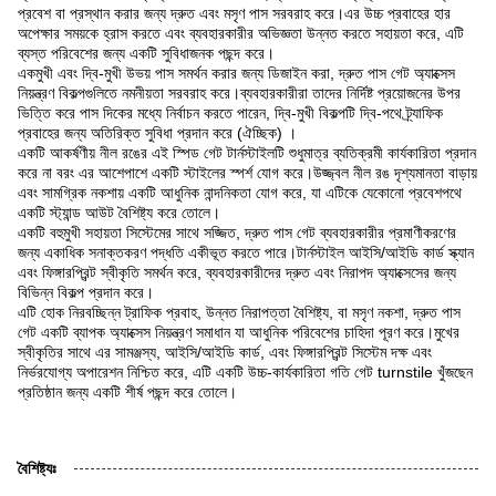
প্রবেশ বা প্রস্থান করার জন্য দ্রুত এবং মসৃণ পাস সরবরাহ করে।এর উচ্চ প্রবাহের হার
অপেক্ষার সময়কে হ্রাস করতে এবং ব্যবহারকারীর অভিজ্ঞতা উন্নত করতে সহায়তা করে, এটি
ব্যস্ত পরিবেশের জন্য একটি সুবিধাজনক পছন্দ করে।
একমুখী এবং দ্বি-মুখী উভয় পাস সমর্থন করার জন্য ডিজাইন করা, দ্রুত পাস গেট অ্যাক্সেস
নিয়ন্ত্রণ বিকল্পগুলিতে নমনীয়তা সরবরাহ করে।ব্যবহারকারীরা তাদের নির্দিষ্ট প্রয়োজনের উপর
ভিত্তি করে পাস দিকের মধ্যে নির্বাচন করতে পারেন, দ্বি-মুখী বিকল্পটি দ্বি-পথে ট্র্যাফিক
প্রবাহের জন্য অতিরিক্ত সুবিধা প্রদান করে (ঐচ্ছিক) ।
একটি আকর্ষণীয় নীল রঙের এই স্পিড গেট টার্নস্টাইলটি শুধুমাত্র ব্যতিক্রমী কার্যকারিতা প্রদান
করে না বরং এর আশেপাশে একটি স্টাইলের স্পর্শ যোগ করে।উজ্জ্বল নীল রঙ দৃশ্যমানতা বাড়ায়
এবং সামগ্রিক নকশায় একটি আধুনিক নান্দনিকতা যোগ করে, যা এটিকে যেকোনো প্রবেশপথে
একটি স্ট্যান্ড আউট বৈশিষ্ট্য করে তোলে।
একটি বহুমুখী সহায়তা সিস্টেমের সাথে সজ্জিত, দ্রুত পাস গেট ব্যবহারকারীর প্রমাণীকরণের
জন্য একাধিক সনাক্তকরণ পদ্ধতি একীভূত করতে পারে।টার্নস্টাইল আইসি/আইডি কার্ড স্ক্যান
এবং ফিঙ্গারপ্রিন্ট স্বীকৃতি সমর্থন করে, ব্যবহারকারীদের দ্রুত এবং নিরাপদ অ্যাক্সেসের জন্য
বিভিন্ন বিকল্প প্রদান করে।
এটি হোক নিরবচ্ছিন্ন ট্রাফিক প্রবাহ, উন্নত নিরাপত্তা বৈশিষ্ট্য, বা মসৃণ নকশা, দ্রুত পাস
গেট একটি ব্যাপক অ্যাক্সেস নিয়ন্ত্রণ সমাধান যা আধুনিক পরিবেশের চাহিদা পূরণ করে।মুখের
স্বীকৃতির সাথে এর সামঞ্জস্য, আইসি/আইডি কার্ড, এবং ফিঙ্গারপ্রিন্ট সিস্টেম দক্ষ এবং
নির্ভরযোগ্য অপারেশন নিশ্চিত করে, এটি একটি উচ্চ-কার্যকারিতা গতি গেট turnstile খুঁজছেন
প্রতিষ্ঠান জন্য একটি শীর্ষ পছন্দ করে তোলে।
বৈশিষ্ট্যঃ