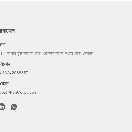
যোগাযোগ
কানা
 11, লিংউউ ইন্ডাস্ট্রিয়াল রোড, গুয়ানলান স্ট্রিট, লংহুয়া জেলা, শেনজেন
েলিফোন
6-13242038857
-মেইল
ales@lronCorps.com