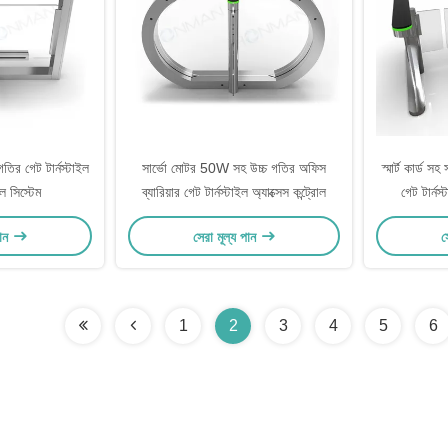
তির গেট টার্নস্টাইল
সার্ভো মোটর 50W সহ উচ্চ গতির অফিস
স্মার্ট কার্ড সহ 
োল সিস্টেম
ব্যারিয়ার গেট টার্নস্টাইল অ্যাক্সেস কন্ট্রোল
গেট টার্নস
পান
সেরা মূল্য পান
স
1
2
3
4
5
6