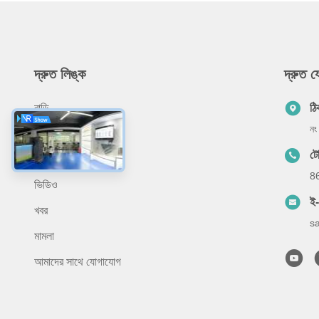
দ্রুত লিঙ্ক
দ্রুত 
বাড়ি
ঠি
নং
আমাদের সম্পর্কে
ট
পণ্য
8
ভিডিও
ই
খবর
s
মামলা
আমাদের সাথে যোগাযোগ