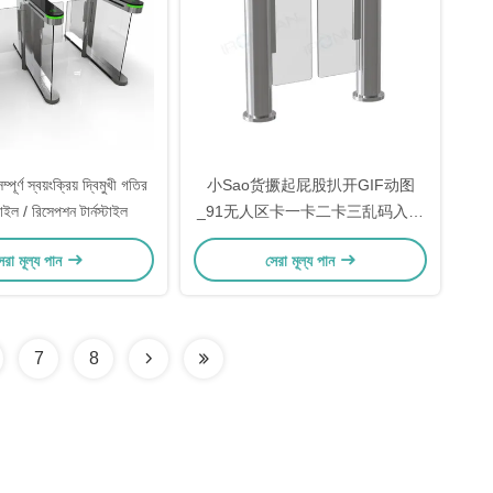
সম্পূর্ণ স্বয়ংক্রিয় দ্বিমুখী গতির
小Sao货撅起屁股扒开GIF动图
্টাইল / রিসেপশন টার্নস্টাইল
_91无人区卡一卡二卡三乱码入口
_日本不卡高清免费中文aⅴ_有声
েরা মূল্য পান
সেরা মূল্য পান
小说的Av网址在线观看 在线视频-
小Sao货撅起屁股扒开GIF动图 她
后来怎么样了 观看次数：66484
点赞次数：7
7
8