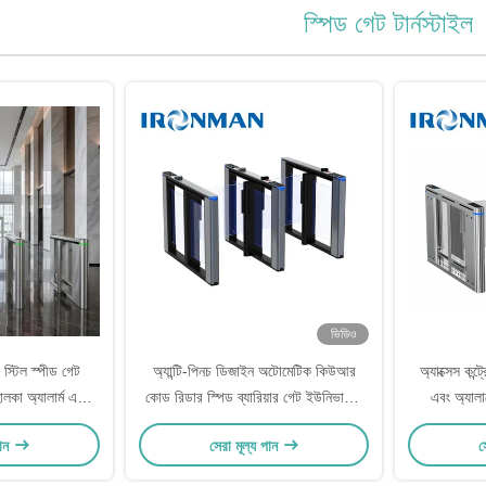
স্পিড গেট টার্নস্টাইল
ভিডিও
্টিল স্পীড গেট
অ্যান্টি-পিনচ ডিজাইন অটোমেটিক কিউআর
অ্যাক্সেস কন্ট
হালকা অ্যালার্ম এবং
কোড রিডার স্পিড ব্যারিয়ার গেট ইউনিভার্সাল
এবং অ্যালা
ের জন্য সার্ভো মোটর
স্পিড গেটের জন্য
পান
সেরা মূল্য পান
স