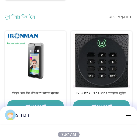
মুখ চিনার ডিভাইস
আরো দেখুন > >
লিনাক্স ফেস রিকগনিশন তাপমাত্রা স্ক্যানার
125Khz / 13.56Mhz অ্যাক্সেস কন্ট্রোল
DC12V 2A তাপমাত্রা সনাক্তকরণ সহ
RFID কার্ড রিডার স্বতন্ত্র পিন কার্ড
সেরা মূল্য পান
সেরা মূল্য পান
simon
7:57 AM