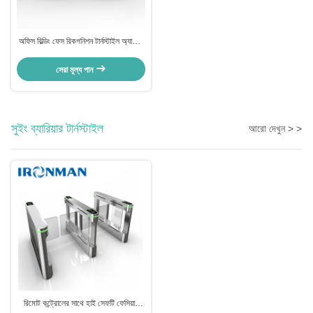
অফিস বিল্ডিং ফেস রিকগনিশন টার্নস্টাইল অ্যাক্সেস
কন্ট্রোল সিস্টেম সিই অনুমোদিত
সেরা মূল্য পান
সুইং ব্যারিয়ার টার্নস্টাইল
আরো দেখুন > >
রিমোট কন্ট্রোলের সাথে হাই সেফটি ফেসিয়াল