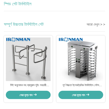
স্পিড গেট টার্নস্টাইল
সম্পূর্ণ উচ্চতার টার্নস্টাইল গেট
আরো দেখুন > >
সিই অনুমোদন সহ ম্যানুয়াল সুইং পথচারী
পূর্ণ উচ্চতা ইলেকট্রনিক টার্নস্টাইল গেটস
টার্নস্টাইল গেট স্টেইনলেস স্টীল
অ্যাক্সেস কন্ট্রোল 35 ব্যক্তি / মিনিট পাস গতি
সেরা মূল্য পান
সেরা মূল্য পান