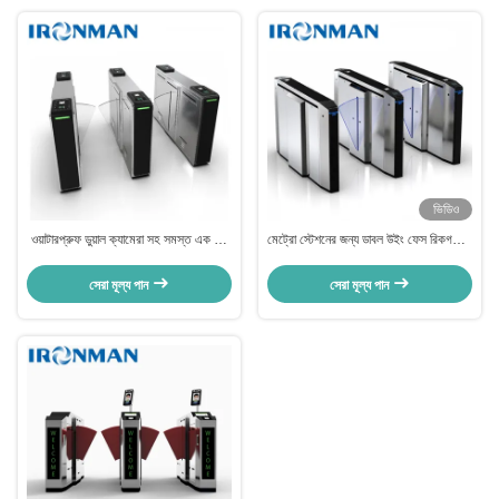
ভিডিও
ওয়াটারপ্রুফ ডুয়াল ক্যামেরা সহ সমস্ত এক মুখ
মেট্রো স্টেশনের জন্য ডাবল উইং ফেস রিকগনিশন
শনাক্তকরণ টার্নস্টাইল SUS304
টার্নস্টাইল অ্যান্টি ক্লিপিং
সেরা মূল্য পান
সেরা মূল্য পান