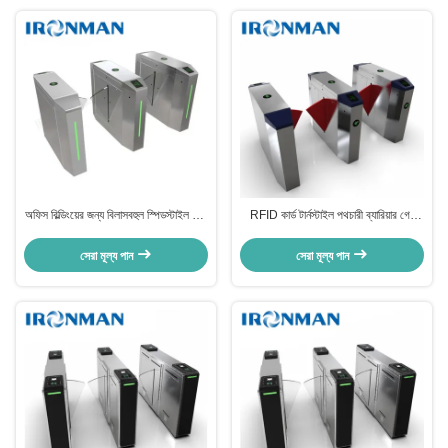
অফিস বিল্ডিংয়ের জন্য বিলাসবহুল স্পিডস্টাইল সুইং
RFID কার্ড টার্নস্টাইল পথচারী ব্যারিয়ার গেট
গেট ইলেকট্রনিক টার্নস্টাইল
অ্যাক্সেস কন্ট্রোল সিস্টেম
সেরা মূল্য পান
সেরা মূল্য পান