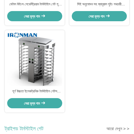
মেটাল উইংস পেডেস্ট্রিয়ান টার্নস্টাইল গেট পূর্ণ
সিই অনুমোদন সহ ম্যানুয়াল সুইং পথচারী
উচ্চতা টার্ন স্টাইল গেট ISO সার্টিফাইড
টার্নস্টাইল গেট স্টেইনলেস স্টীল
সেরা মূল্য পান
সেরা মূল্য পান
পূর্ণ উচ্চতা ইলেকট্রনিক টার্নস্টাইল গেটস
অ্যাক্সেস কন্ট্রোল 35 ব্যক্তি / মিনিট পাস গতি
সেরা মূল্য পান
ট্রাইপড টার্নস্টাইল গেট
আরো দেখুন > >