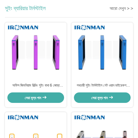
সুইং ব্যারিয়ার টার্নস্টাইল
আরো দেখুন > >
অফিস জিমনিয়াম বিল্ডিং সুইং বাধা 6 জোড়া
পথচারী সুইং টার্নস্টাইল গেট ওয়ান ডাইরেকশন
আইআর সেন্সর আনলক সময় 0.2s ট্রাফিক গতি
কিউআর কোড রিডার আইডি কার্ড স্বীকৃতি
35 মানুষ / মিনিট
জিমনেসিয়ামের জন্য
সেরা মূল্য পান
সেরা মূল্য পান