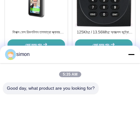
লিনাক্স ফেস রিকগনিশন তাপমাত্রা স্ক্যানার
125Khz / 13.56Mhz অ্যাক্সেস কন্ট্রোল
DC12V 2A তাপমাত্রা সনাক্তকরণ সহ
RFID কার্ড রিডার স্বতন্ত্র পিন কার্ড
সেরা মূল্য পান
সেরা মূল্য পান
simon
5:35 AM
দ্রুত যোগাযোগ
Good day, what product are you looking for?
ঠিকানা
নং 11, লিংউউ ইন্ডাস্ট্রিয়াল রোড, গুয়ানলান স্ট্রিট, লংহুয়া জেলা, শেনজেন
টেলিফোন
86-13242038857
ই-মেইল