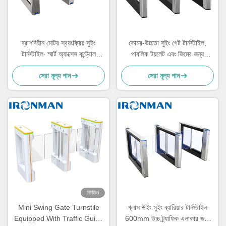
ব্রাশবিহীন মোটর স্বয়ংক্রিয় সুইং
কোমর-উচ্চতা সুইং গেট টার্নস্টাইল,
টার্নস্টাইল∙ স্মার্ট অ্যাক্সেস কন্ট্রোল
পাবলিক টয়লেট এবং জিমের জন্য
বাণিজ্যিক ভবনের জন্য পথচারী বাধা গেট,
গ্যালভানাইজড স্টিল শীট লেজার লোগো
সেরা মূল্য পান
সেরা মূল্য পান
দ্রুত এবং নীরব অপারেশন
সহ প্রবেশদ্বার
ভিডিও
Mini Swing Gate Turnstile
গ্লাস উইং সুইং ব্যারিয়ার টার্নস্টাইল
Equipped With Traffic Guide
600mm উচ্চ ট্র্যাফিক এলাকার জন্য