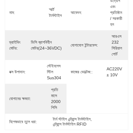
উদ্যোগ 
এবং 
স্মার্ট 
নাম:
আবেদন:
প্রতিষ্ঠান 
টার্নস্টাইল
/ সরকারী 
হল
আরএস 
ড্রাইভিং
ডিসি ব্রাশবিহীন 
232 
যোগাযোগ ইন্টারফেস:
মোটর:
মোটর(24~36VDC)
সিরিয়াল 
পোর্ট
স্টেইনলেস 
AC220V 
বক্স উপাদান:
স্টিল 
কাজের ভোল্টেজ::
± 10V
Sus304
প্রতি 
মাসে 
যোগানের ক্ষমতা:
2000 
পিসি
টার্ন স্টাইল এন্ট্রান্স টার্নস্টাইল
, 
বিশেষভাবে তুলে ধরা:
এন্ট্রান্স টার্নস্টাইল RFID