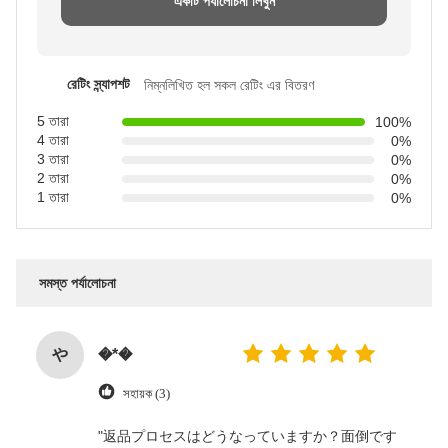
একটি পর্যালোচনা লিখুন
রেটিং স্ন্যাপশট
নিম্নলিখিত হল সকল রেটিং এর বিতরণ
5 তারা
100%
4 তারা
0%
3 তারা
0%
2 তারা
0%
1 তারা
0%
সমস্ত পর্যালোচনা
や
�*�
সহায়ক (3)
"返品プロセスはどうなっていますか？面倒です