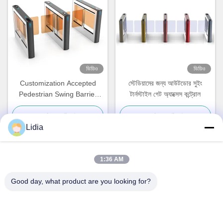
ভিডিও
ভিডিও
Customization Accepted
স্টেডিয়ামের জন্য আউটডোর সুইং
Pedestrian Swing Barrier
টার্নস্টাইল গেট অ্যাক্সেস কন্ট্রোল
Turnstile Of Face
সেরা মূল্য পান
সেরা মূল্য পান
Recognition
Lidia
1:36 AM
দ্রুত যোগাযোগ
Good day, what product are you looking for?
ঠিকানা
নং 11, লিংউউ ইন্ডাস্ট্রিয়াল রোড, গুয়ানলান স্ট্রিট, লংহুয়া জেলা, শেনজেন