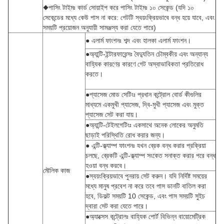
◆পাসিং টাইমঃ কার্ড সোয়াইপ করে পাসিং টাইমঃ ১০ সেকেন্ড (যদি ১০
সেকেন্ডের মধ্যে কেউ পাস না করে: গেটটি স্বয়ংক্রিয়ভাবে বন্ধ হয়ে যাবে, এবং
সময়টি প্রয়োজন অনুযায়ী সামঞ্জস্য করা যেতে পারে)
● এলার্ম ফাংশনঃ শব্দ এবং হালকা এলার্ম ফাংশন।
●অ্যান্টি-ইন্টারফারেন্সঃ বৈদ্যুতিন চৌম্বকীয় এবং অন্যান্য
বাহ্যিক কারণের কারণে গেট অস্বাভাবিকতা প্রতিরোধ
করতে।
●প্যাসেজ মোড সেটিংঃ প্রধান কন্ট্রোল বোর্ড কীগুলির
মাধ্যমে একমুখী প্যাসেজ, দ্বি-মুখী প্যাসেজ এবং মুক্ত
প্যাসেজ সেট করা যায়।
●অ্যান্টি-টেইলগেটিংঃ একসাথে অনেক লোকের অনুমতি
ছাড়াই পরিস্থিতি রোধ করার জন্য।
● এন্টি-ক্ল্যাম্প ফাংশনঃ যখন ব্রেক বন্ধ করার প্রক্রিয়া
চলছে, ব্রেকটি এন্টি-ক্ল্যাম্প সংকেত সনাক্ত করার পরে বন্ধ
হওয়া বন্ধ করবে।
মৌলিক কাজ
●স্বয়ংক্রিয়ভাবে পুনরায় সেট করুন। যদি নির্দিষ্ট সময়ের
মধ্যে মানুষ প্রবেশ না করে তবে পাস ডানটি বাতিল করা
হবে, ডিফল্ট সময়টি 10 সেকেন্ড, এবং পাস সময়টি সুইচ
দ্বারা সেট করা যেতে পারে।
●অ্যাক্সেস কন্ট্রোলঃ বাহ্যিক পোর্ট বিভিন্ন বায়োমেট্রিক