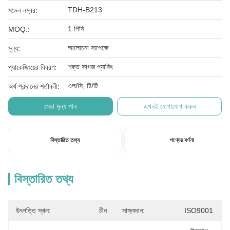
TDH-B213
মডেল নম্বর:
1 পিসি
MOQ.:
আলোচনা সাপেক্ষে
মূল্য:
শক্ত কাগজ প্যাকিং
প্যাকেজিংয়ের বিবরণ:
এল/সি, টি/টি
অর্থ প্রদানের শর্তাবলী:
সেরা মূল্য পান
এখনই যোগাযোগ করুন
বিস্তারিত তথ্য
পণ্যের বর্ণনা
বিস্তারিত তথ্য
উৎপত্তি স্থল:
চীন
সাক্ষ্যদান:
ISO9001