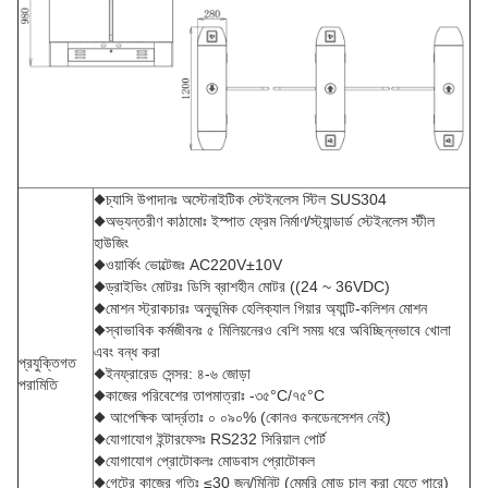
◆চ্যাসি উপাদানঃ অস্টেনাইটিক স্টেইনলেস স্টিল SUS304
◆অভ্যন্তরীণ কাঠামোঃ ইস্পাত ফ্রেম নির্মাণ/স্ট্যান্ডার্ড স্টেইনলেস স্টীল
হাউজিং
◆ওয়ার্কিং ভোল্টেজঃ AC220V±10V
◆ড্রাইভিং মোটরঃ ডিসি ব্রাশহীন মোটর ((24 ~ 36VDC)
◆মোশন স্ট্রাকচারঃ অনুভূমিক হেলিক্যাল গিয়ার অ্যান্টি-কলিশন মোশন
◆স্বাভাবিক কর্মজীবনঃ ৫ মিলিয়নেরও বেশি সময় ধরে অবিচ্ছিন্নভাবে খোলা
এবং বন্ধ করা
প্রযুক্তিগত
◆ইনফ্রারেড সেন্সর: ৪-৬ জোড়া
পরামিতি
◆কাজের পরিবেশের তাপমাত্রাঃ -৩৫°C/৭৫°C
◆ আপেক্ষিক আর্দ্রতাঃ ০ ০৯০% (কোনও কনডেনসেশন নেই)
◆যোগাযোগ ইন্টারফেসঃ RS232 সিরিয়াল পোর্ট
◆যোগাযোগ প্রোটোকলঃ মোডবাস প্রোটোকল
◆গেটের কাজের গতিঃ ≤30 জন/মিনিট (মেমরি মোড চালু করা যেতে পারে)