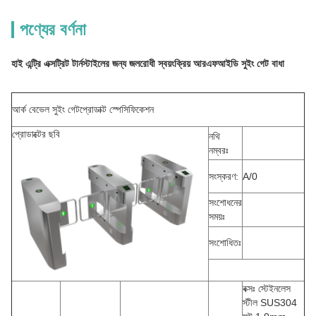
পণ্যের বর্ণনা
হাই এন্ট্রি এক্সট্রিট টার্নস্টাইলের জন্য জলরোধী স্বয়ংক্রিয় আরএফআইডি সুইং গেট বাধা
আর্ক বেভেল সুইং গেট
প্রোডাক্ট স্পেসিফিকেশন
প্রোডাক্টের ছবি
নথি
নম্বরঃ
সংস্করণ:
A/0
সংশোধনের
সময়ঃ
সংশোধিতঃ
বক্সঃ স্টেইনলেস
স্টীল SUS304