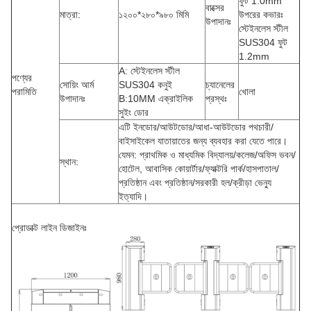
ফুট 1.0mm
বাক্সের
মাত্রা:
১২০০*২৮০*৯৮০ মিমি
উপরের কভারঃ
উপাদানঃ
স্টেইনলেস স্টীল
SUS304 ফুট
1.2mm
A: স্টেইনলেস স্টীল
পণ্যের
সোয়িং আর্ম
SUS304 কনুই
চ্যানেলের
পরামিতি
খোলা
উপাদানঃ
B:10MM এক্রাইলিক
প্রস্থঃ
সুইং ডোর
এটি ইনডোর/আউটডোর/আধা-আউটডোর পথচারী/
বাইসাইকেল যাতায়াতের জন্য ব্যবহার করা যেতে পারে।
যেমন: প্রাথমিক ও মাধ্যমিক বিদ্যালয়/কলেজ/অফিস ভবন/
স্থান:
হোটেল, আবাসিক কোয়ার্টার/ফ্যাক্টরি পার্ক/হাসপাতাল/
প্রতিষ্ঠান এবং প্রতিষ্ঠান/সরকারী হল/ক্রীড়া ভেন্যু
ইত্যাদি।
প্রোডাক্ট লাইন ডিজাইনঃ