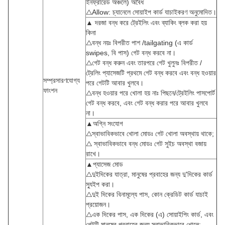
ইনফ্রারেড অঞ্চলে) অবৈধ
△Allow: চ্যানেলে সোয়াইপ কার্ড যাচাইকরণ অনুমোদিত।
▲ দরজা বন্ধ করে ট্রেইলিং এবং ব্যাকিং ব্লক করা হয়
কিনা
△বন্ধ নয়ঃ বিপরীত পাশ /tailgating (এ কার্ড
swipes, বি পাস) গেট বন্ধ করবে না।
△গেট বন্ধ করুন এবং তারপরে গেট খুলুনঃ বিপরীত /
ট্রেলিং প্যাসেজটি প্রথমে গেট বন্ধ করবে এবং বন্ধ হওয়ার
সম্প্রসারণযোগ্য
পরে গেটটি আবার খুলবে।
ফাংশন
△বন্ধ হওয়ার পরে খোলা হয় নাঃ পিছনে/ট্রেইলিং পাসপোর্ট
গেট বন্ধ করবে, এবং গেট বন্ধ করার পরে আবার খুলবে
না।
▲অগ্নি সংযোগ
△স্বাভাবিকভাবে খোলা মোডঃ গেট খোলা অবস্থায় থাকে;
△ স্বাভাবিকভাবে বন্ধ মোডঃ গেট সুইচ অবস্থা বজায়
রাখে।
▲প্যাসেজ মোড
△দুইদিকের যাত্রা, মানুষের প্রবাহের জন্য দু'দিকের কার্ড
স্যুইপ করা।
△দুই দিকের বিনামূল্যে পাস, কোন ক্রেডিট কার্ড যাচাই
প্রয়োজন।
△এক দিকের পাস, এক দিকের (এ) সোয়াইপিং কার্ড, এবং
গেটটি মানুষের প্রবাহের জন্য স্বাভাবিকভাবে খোলে;