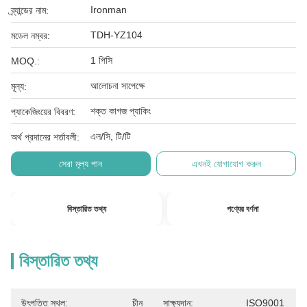
Ironman
ব্র্যান্ডের নাম:
TDH-YZ104
মডেল নম্বর:
1 পিসি
MOQ.:
আলোচনা সাপেক্ষে
মূল্য:
শক্ত কাগজ প্যাকিং
প্যাকেজিংয়ের বিবরণ:
এল/সি, টি/টি
অর্থ প্রদানের শর্তাবলী:
সেরা মূল্য পান
এখনই যোগাযোগ করুন
বিস্তারিত তথ্য
পণ্যের বর্ণনা
বিস্তারিত তথ্য
উৎপত্তি স্থল:
চীন
সাক্ষ্যদান:
ISO9001