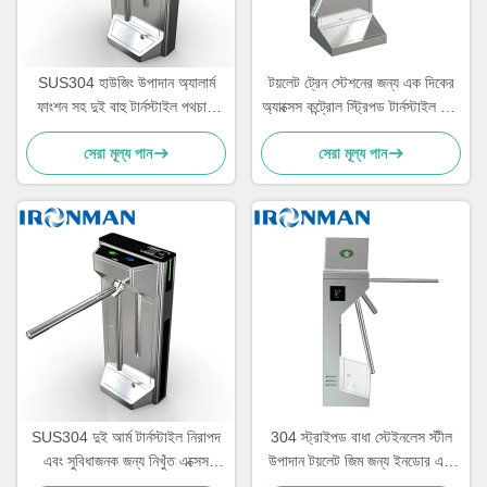
SUS304 হাউজিং উপাদান অ্যালার্ম
টয়লেট ট্রেন স্টেশনের জন্য এক দিকের
ফাংশন সহ দুই বাহু টার্নস্টাইল পথচারী
অ্যাক্সেস কন্ট্রোল স্ট্রিপড টার্নস্টাইল বাধা
নিরাপত্তা গেট সিস্টেম
গেট
সেরা মূল্য পান
সেরা মূল্য পান
SUS304 দুই আর্ম টার্নস্টাইল নিরাপদ
304 স্ট্রাইপড বাধা স্টেইনলেস স্টীল
এবং সুবিধাজনক জন্য নিখুঁত এক্সেস
উপাদান টয়লেট জিম জন্য ইনডোর এবং
কন্ট্রোল সমাধান
আউটডোর জন্য টার্নস্টাইল গেট