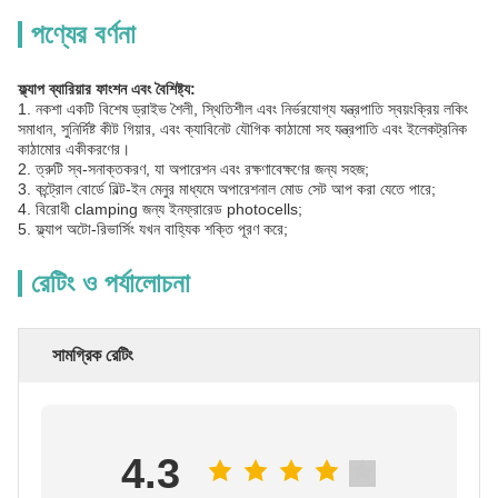
পণ্যের বর্ণনা
ফ্ল্যাপ ব্যারিয়ার ফাংশন এবং বৈশিষ্ট্য:
1. নকশা একটি বিশেষ ড্রাইভ শৈলী, স্থিতিশীল এবং নির্ভরযোগ্য যন্ত্রপাতি স্বয়ংক্রিয় লকিং
সমাধান, সুনির্দিষ্ট কীট গিয়ার, এবং ক্যাবিনেট যৌগিক কাঠামো সহ যন্ত্রপাতি এবং ইলেকট্রনিক
কাঠামোর একীকরণের।
2. ত্রুটি স্ব-সনাক্তকরণ, যা অপারেশন এবং রক্ষণাবেক্ষণের জন্য সহজ;
3. কন্ট্রোল বোর্ডে বিল্ট-ইন মেনুর মাধ্যমে অপারেশনাল মোড সেট আপ করা যেতে পারে;
4. বিরোধী clamping জন্য ইনফ্রারেড photocells;
5. ফ্ল্যাপ অটো-রিভার্সিং যখন বাহ্যিক শক্তি পূরণ করে;
রেটিং ও পর্যালোচনা
সামগ্রিক রেটিং
4.3