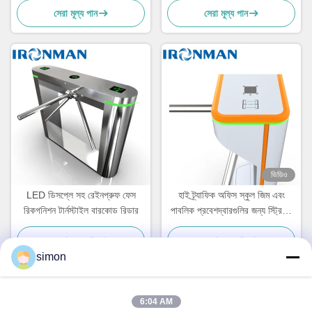
সেরা মূল্য পান
সেরা মূল্য পান
ভিডিও
LED ডিসপ্লে সহ রেইনপ্রুফ ফেস
হাই ট্র্যাফিক অফিস স্কুল জিম এবং
রিকগনিশন টার্নস্টাইল বারকোড রিডার
পাবলিক প্রবেশদ্বারগুলির জন্য স্ট্রিপড
টার্নস্টাইল দ্রুত-প্যাসেজ অ্যান্টি-
সেরা মূল্য পান
সেরা মূল্য পান
টেলগেটিং 3-আর্ম অ্যাক্সেস কন্ট্রোল গেট
simon
6:04 AM