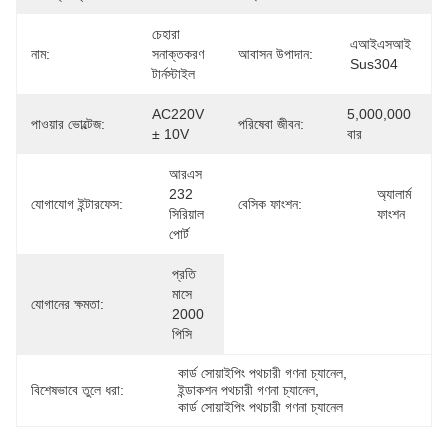
চেহারা 
এআইএসআই 
নাম:
সনাক্তকরণ 
আবাসন উপাদান:
Sus304
টার্নস্টাইল
AC220V 
5,000,000 
পাওয়ার ভোল্টেজ:
পরিষেবা জীবন:
± 10V
বার
আরএস 
232 
অ্যালার্ম 
যোগাযোগ ইন্টারফেস:
বেসিক ফাংশন:
সিরিয়াল 
ফাংশন
পোর্ট
প্রতি 
মাসে 
যোগানের ক্ষমতা:
2000 
পিসি
কার্ড সোয়াইপিং পথচারী গণনা চ্যানেল
, 
বিশেষভাবে তুলে ধরা:
ইন্ডাকশন পথচারী গণনা চ্যানেল
, 
কার্ড সোয়াইপিং পথচারী গণনা চ্যানেল