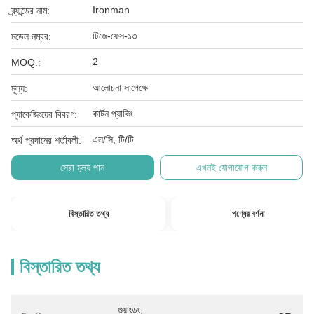
Ironman
ব্র্যান্ডের নাম:
টিজে-ফেস-১৩
মডেল নম্বর:
2
MOQ.:
আলোচনা সাপেক্ষে
মূল্য:
কার্টন প্যাকিং
প্যাকেজিংয়ের বিবরণ:
এল/সি, টি/টি
অর্থ প্রদানের শর্তাবলী:
সেরা মূল্য পান
এখনই যোগাযোগ করুন
বিস্তারিত তথ্য
পণ্যের বর্ণনা
বিস্তারিত তথ্য
গুয়াংডং, 