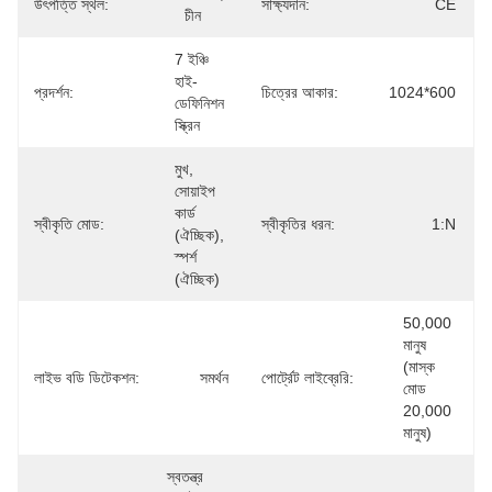
উৎপত্তি স্থল:
সাক্ষ্যদান:
CE
চীন
7 ইঞ্চি 
হাই-
প্রদর্শন:
চিত্রের আকার:
1024*600
ডেফিনিশন 
স্ক্রিন
মুখ, 
সোয়াইপ 
কার্ড 
স্বীকৃতি মোড:
স্বীকৃতির ধরন:
1:N
(ঐচ্ছিক), 
স্পর্শ 
(ঐচ্ছিক)
50,000 
মানুষ 
(মাস্ক 
লাইভ বডি ডিটেকশন:
সমর্থন
পোর্ট্রেট লাইব্রেরি:
মোড 
20,000 
মানুষ)
স্বতন্ত্র 