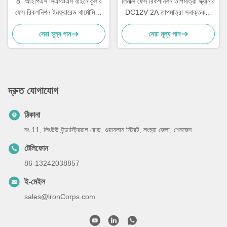
8" আইপিএস সিএমওএস বাইনোকুলার
লিনাক্স ফেস রিকগনিশন তাপমাত্রা স্ক্যানার
ফেস রিকগনিশন ইনফ্রারেড থার্মোমিটার
DC12V 2A তাপমাত্রা সনাক্তকরণ
বিল্ট ইন আইসি/আইডি কার্ড রিডার
সহ
সেরা মূল্য পান
সেরা মূল্য পান
দ্রুত যোগাযোগ
ঠিকানা
নং 11, লিংউউ ইন্ডাস্ট্রিয়াল রোড, গুয়ানলান স্ট্রিট, লংহুয়া জেলা, শেনজেন
টেলিফোন
86-13242038857
ই-মেইল
sales@lronCorps.com