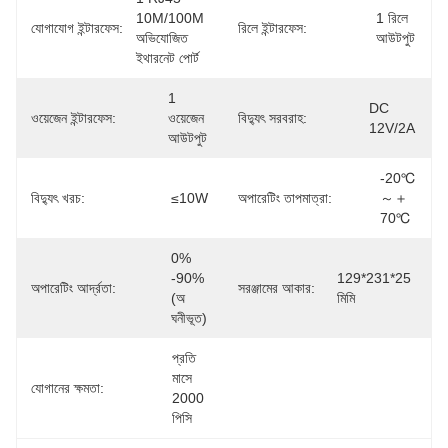
10M/100M 
1 রিলে 
যোগাযোগ ইন্টারফেস:
রিলে ইন্টারফেস:
অভিযোজিত 
আউটপুট
ইথারনেট পোর্ট
1 
DC 
ওয়েজেন ইন্টারফেস:
ওয়েজেন 
বিদ্যুৎ সরবরাহ:
12V/2A
আউটপুট
-20℃
বিদ্যুৎ খরচ:
≤10W
অপারেটিং তাপমাত্রা:
～＋
70℃
0% 
-90% 
129*231*25 
অপারেটিং আর্দ্রতা:
সরঞ্জামের আকার:
(অ 
মিমি
ঘনীভূত)
প্রতি 
মাসে 
যোগানের ক্ষমতা:
2000 
পিসি