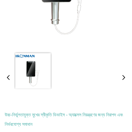
উচ্চ-নির্ভুলতাযুক্ত মুখের স্বীকৃতি ডিভাইস - অ্যাক্সেস নিয়ন্ত্রণের জন্য নিরাপদ এবং
নির্ভরযোগ্য সমাধান