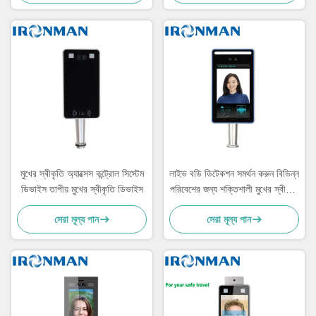
মুখের স্বীকৃতি অ্যাক্সেস কন্ট্রোল সিস্টেম
লাইভ বডি ডিটেকশন সমর্থন করুন বিভিন্ন
ডিভাইস তাপীয় মুখের স্বীকৃতি ডিভাইস
পরিবেশের জন্য শক্তিশালী মুখের স্বীকৃতি
সিস্টেম
সেরা মূল্য পান
সেরা মূল্য পান