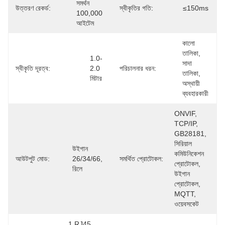
সমর্থন 
উত্তরণ রেকর্ড:
স্বীকৃতির গতি:
≤150ms
100,000 
আইটেম
কালো 
তালিকা, 
1.0-
সাদা 
স্বীকৃতি দূরত্ব:
2.0 
পরিচালনার ধরন:
তালিকা, 
মিটার
অস্থায়ী 
ব্যবহারকারী
ONVIF, 
TCP/IP, 
GB28181, 
সিরিয়াল 
উইগান 
কমিউনিকেশন 
আউটপুট মোড:
26/34/66, 
সমর্থিত প্রোটোকল:
প্রোটোকল, 
রিলে
উইগান 
প্রোটোকল, 
MQTT, 
ওয়েবসকেট
1 RJ45 